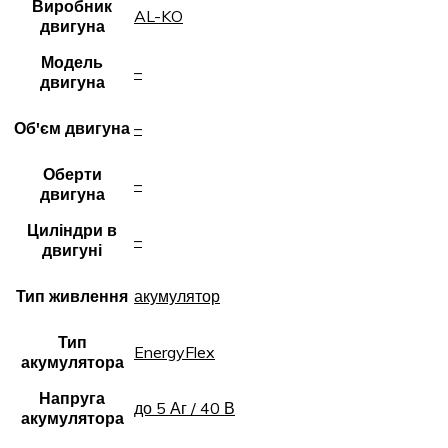
Виробник
AL-KO
двигуна
Модель
–
двигуна
Об'єм двигуна
–
Оберти
–
двигуна
Циліндри в
–
двигуні
Тип живлення
акумулятор
Тип
EnergyFlex
акумулятора
Напруга
до 5 Аг / 40 В
акумулятора