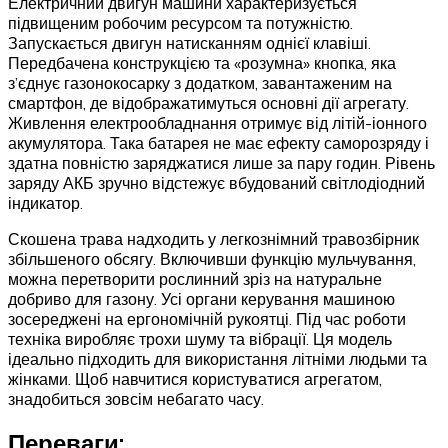
Електричний двигун машини характеризується
підвищеним робочим ресурсом та потужністю.
Запускається двигун натисканням однієї клавіші.
Передбачена конструкцією та «розумна» кнопка, яка
з’єднує газонокосарку з додатком, завантаженим на
смартфон, де відображатимуться основні дії агрегату.
Живлення електрообладнання отримує від літій-іонного
акумулятора. Така батарея не має ефекту саморозряду і
здатна повністю заряджатися лише за пару годин. Рівень
заряду АКБ зручно відстежує вбудований світлодіодний
індикатор.
Скошена трава надходить у легкознімний травозбірник
збільшеного обсягу. Включивши функцію мульчування,
можна перетворити рослинний зріз на натуральне
добриво для газону. Усі органи керування машиною
зосереджені на ергономічній рукоятці. Під час роботи
техніка виробляє трохи шуму та вібрації. Ця модель
ідеально підходить для використання літніми людьми та
жінками. Щоб навчитися користуватися агрегатом,
знадобиться зовсім небагато часу.
Переваги: