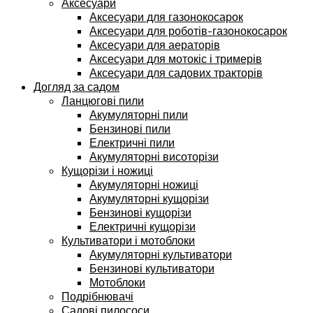
Аксесуари
Аксесуари для газонокосарок
Аксесуари для роботів-газонокосарок
Аксесуари для аераторів
Аксесуари для мотокіс і тримерів
Аксесуари для садових тракторів
Догляд за садом
Ланцюгові пили
Акумуляторні пили
Бензинові пили
Електричні пили
Акумуляторні висоторізи
Кущорізи і ножиці
Акумуляторні ножиці
Акумуляторні кущорізи
Бензинові кущорізи
Електричні кущорізи
Культиватори і мотоблоки
Акумуляторні культиватори
Бензинові культиватори
Мотоблоки
Подрібнювачі
Садові пилососи