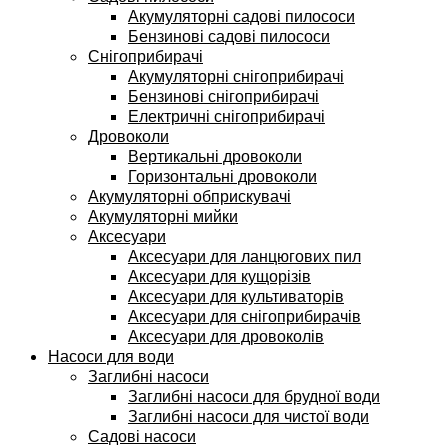
Акумуляторні садові пилососи
Бензинові садові пилососи
Снігоприбирачі
Акумуляторні снігоприбирачі
Бензинові снігоприбирачі
Електричні снігоприбирачі
Дровоколи
Вертикальні дровоколи
Горизонтальні дровоколи
Акумуляторні обприскувачі
Акумуляторні мийки
Аксесуари
Аксесуари для ланцюгових пил
Аксесуари для кущорізів
Аксесуари для культиваторів
Аксесуари для снігоприбирачів
Аксесуари для дровоколів
Насоси для води
Заглибні насоси
Заглибні насоси для брудної води
Заглибні насоси для чистої води
Садові насоси