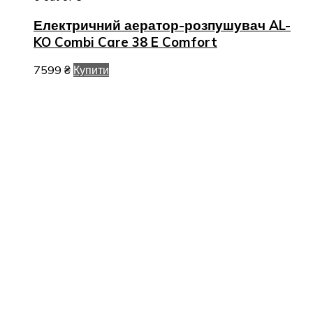
Електричний аератор-розпушувач AL-
KO Combi Care 38 E Comfort
7599
₴
Купити