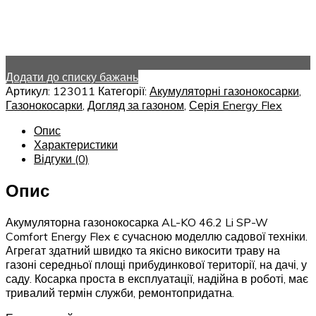
Додати до списку бажань
Артикул:
123011
Категорії:
Акумуляторні газонокосарки
,
Газонокосарки
,
Догляд за газоном
,
Серія Energy Flex
Опис
Характеристики
Відгуки (0)
Опис
Акумуляторна газонокосарка AL-KO 46.2 Li SP-W
Comfort Energy Flex є сучасною моделлю садової техніки.
Агрегат здатний швидко та якісно викосити траву на
газоні середньої площі прибудинкової території, на дачі, у
саду. Косарка проста в експлуатації, надійна в роботі, має
тривалий термін служби, ремонтопридатна.