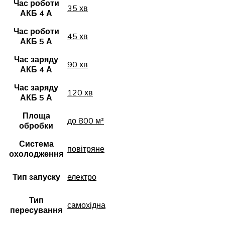
Час роботи
35 хв
АКБ 4 А
Час роботи
45 хв
АКБ 5 А
Час заряду
90 хв
АКБ 4 А
Час заряду
120 хв
АКБ 5 А
Площа
до 800 м²
обробки
Система
повітряне
охолодження
Тип запуску
електро
Тип
самохідна
пересування