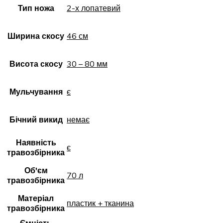
Тип ножа
2-х лопатевий
Ширина скосу
46 см
Висота скосу
30 – 80 мм
Мульчування
є
Бічний викид
немає
Наявність
є
травозбірника
Об'єм
70 л
травозбірника
Матеріал
пластик + тканина
травозбірника