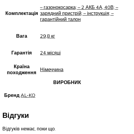
– газонокосарка; – 2 АКБ 4А, 40В; –
Комплектація
зарядний пристрій; – інструкція; –
гарантійний талон
Вага
29,8 кг
Гарантія
24 місяці
Країна
Німеччина
походження
ВИРОБНИК
Бренд
AL-KO
Відгуки
Відгуків немає, поки що.