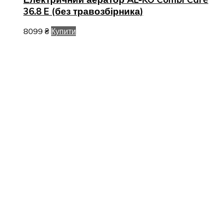
36.8 E (без травозбірника)
8099
₴
Купити