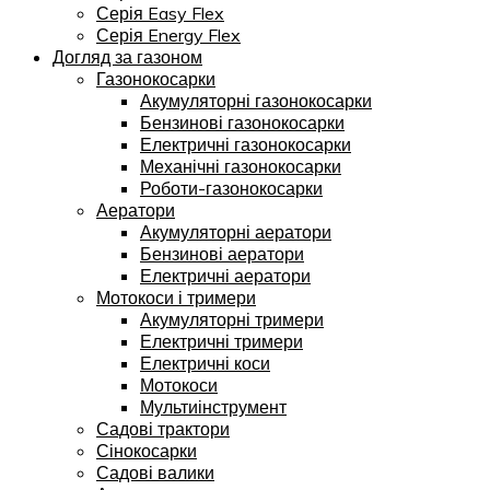
Серія Easy Flex
Серія Energy Flex
Догляд за газоном
Газонокосарки
Акумуляторні газонокосарки
Бензинові газонокосарки
Електричні газонокосарки
Механічні газонокосарки
Роботи-газонокосарки
Аератори
Акумуляторні аератори
Бензинові аератори
Електричні аератори
Мотокоси і тримери
Акумуляторні тримери
Електричні тримери
Електричні коси
Мотокоси
Мультиінструмент
Садові трактори
Сінокосарки
Садові валики