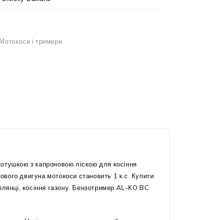
Мотокоси і тримери
котушкою з капроновою ліскою для косіння
нового двигуна мотокоси становить 1 к.с. Купити
ілянці, косіння газону. Бензотример AL-KO BC