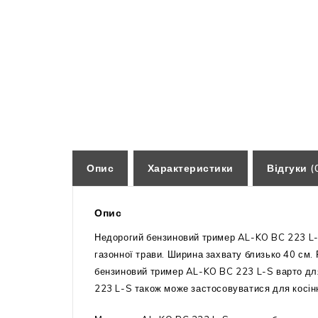
Опис
Характеристики
Відгуки (
Опис
Недорогий бензиновий тример AL-KO BC 223 L-S
газонної трави. Ширина захвату близько 40 см. 
бензиновий тример AL-KO BC 223 L-S варто для 
223 L-S також може застосовуватися для косінн