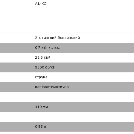
AL-KO
2-х тактний бензиновий
0,7 кВт / 1 к.с.
22,5 см³
9500 об/хв
струна
напівавтоматична
–
410 мм
–
0,55 л