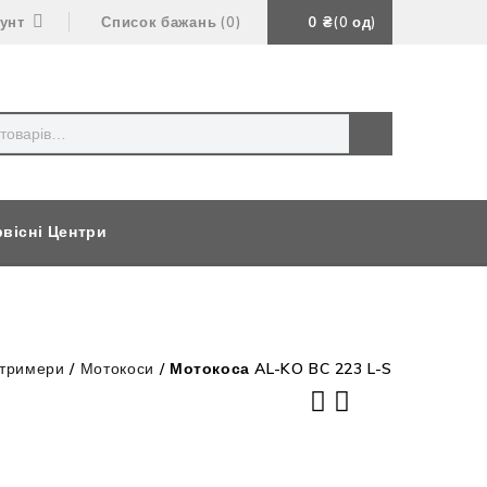
аунт
Список бажань
0
0
₴
0
од
вісні Центри
 тримери
/
Мотокоси
/
Мотокоса AL-KO BC 223 L-S
Акумулятор AL-KO B 100Li EasyFlex
Бензинова газонокосарка AL-KO 520
20В / 5Аг
SP-B Premium Plus