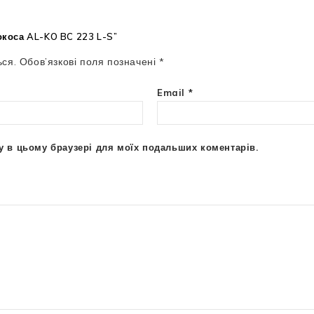
окоса AL-KO BC 223 L-S”
ся.
Обов’язкові поля позначені
*
Email
*
йту в цьому браузері для моїх подальших коментарів.