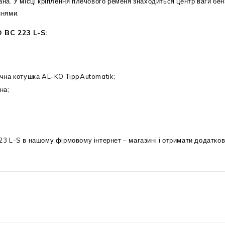
. У місці кріплення плечового ременя знаходиться центр ваги бенз
ннями.
 BC 223 L-S:
ична котушка AL-KO TippAutomatik;
на;
 L-S в нашому фірмовому інтернет – магазині і отримати додатков