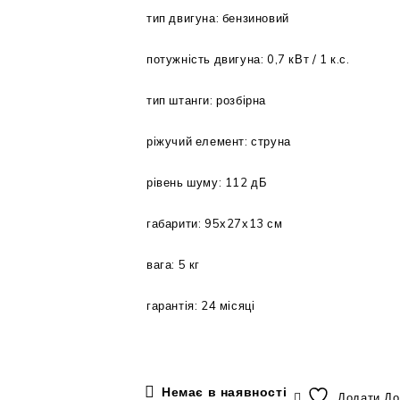
тип двигуна: бензиновий
потужність двигуна: 0,7 кВт / 1 к.с.
тип штанги: розбірна
ріжучий елемент: струна
рівень шуму: 112 дБ
габарити: 95х27х13 см
вага: 5 кг
гарантія: 24 місяці
Немає в наявності
Додати До