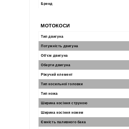
Бренд
МОТОКОСИ
Тип двигуна
Потужність двигуна
Об'єм двигуна
Оберти двигуна
Ріжучий елемент
Тип косильної головки
Тип ножа
Ширина косіння струною
Ширина косіння ножем
Ємність паливного бака