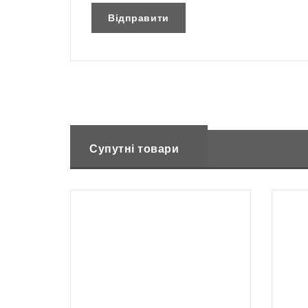
Супутні товари
Немає в наявності
Мотокоса AL-KO BC 223 B
Елект
8699
₴
649