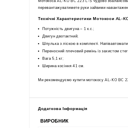
Мотокоса AL-KO BC 223 L-S чудово збалансована
перевантажуватимете руки зайвими навантаже
Технічні Характеристики Мотокоси AL-KO
Потужність двигуна – 1 к.с.;
Двигун двотактний;
Шпулька з ліскою в комплекті. Напівавтомат
Переносний плечовий ремінь із захистом стег
Вага 5,1 кг;
Ширина косіння 41 см.
Ми рекомендуємо купити мотокосу AL-KO BC 223
Додаткова Інформація
ВИРОБНИК