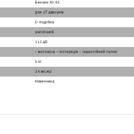
Бензин АІ-92
для 2Т двигунів
D-подібна
наплічний
112 дБ
– мотокоса – інструкція – гарантійний талон
5 кг
24 місяці
Німеччина