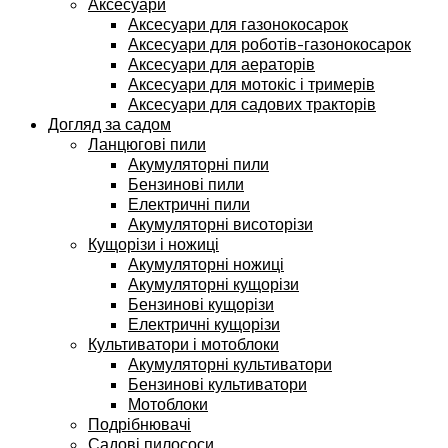
Аксесуари
Аксесуари для газонокосарок
Аксесуари для роботів-газонокосарок
Аксесуари для аераторів
Аксесуари для мотокіс і тримерів
Аксесуари для садових тракторів
Догляд за садом
Ланцюгові пили
Акумуляторні пили
Бензинові пили
Електричні пили
Акумуляторні висоторізи
Кущорізи і ножиці
Акумуляторні ножиці
Акумуляторні кущорізи
Бензинові кущорізи
Електричні кущорізи
Культиватори і мотоблоки
Акумуляторні культиватори
Бензинові культиватори
Мотоблоки
Подрібнювачі
Садові пилососи