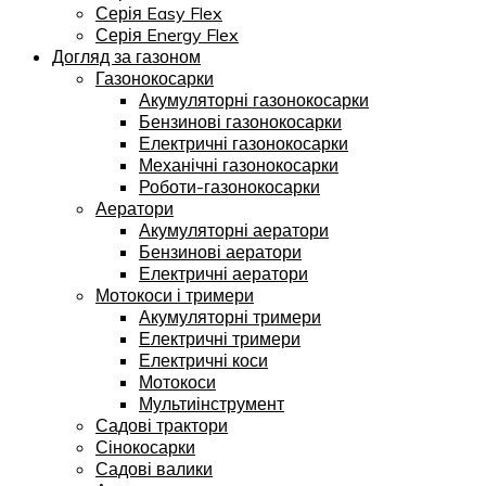
Серія Easy Flex
Серія Energy Flex
Догляд за газоном
Газонокосарки
Акумуляторні газонокосарки
Бензинові газонокосарки
Електричні газонокосарки
Механічні газонокосарки
Роботи-газонокосарки
Аератори
Акумуляторні аератори
Бензинові аератори
Електричні аератори
Мотокоси і тримери
Акумуляторні тримери
Електричні тримери
Електричні коси
Мотокоси
Мультиінструмент
Садові трактори
Сінокосарки
Садові валики