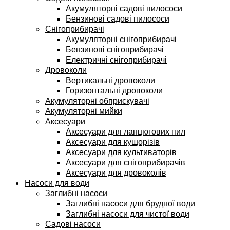
Акумуляторні садові пилососи
Бензинові садові пилососи
Снігоприбирачі
Акумуляторні снігоприбирачі
Бензинові снігоприбирачі
Електричні снігоприбирачі
Дровоколи
Вертикальні дровоколи
Горизонтальні дровоколи
Акумуляторні обприскувачі
Акумуляторні мийки
Аксесуари
Аксесуари для ланцюгових пил
Аксесуари для кущорізів
Аксесуари для культиваторів
Аксесуари для снігоприбирачів
Аксесуари для дровоколів
Насоси для води
Заглибні насоси
Заглибні насоси для брудної води
Заглибні насоси для чистої води
Садові насоси