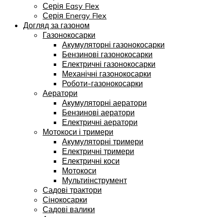
Серія Easy Flex
Серія Energy Flex
Догляд за газоном
Газонокосарки
Акумуляторні газонокосарки
Бензинові газонокосарки
Електричні газонокосарки
Механічні газонокосарки
Роботи-газонокосарки
Аератори
Акумуляторні аератори
Бензинові аератори
Електричні аератори
Мотокоси і тримери
Акумуляторні тримери
Електричні тримери
Електричні коси
Мотокоси
Мультиінструмент
Садові трактори
Сінокосарки
Садові валики