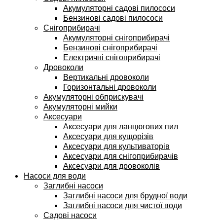
Акумуляторні садові пилососи
Бензинові садові пилососи
Снігоприбирачі
Акумуляторні снігоприбирачі
Бензинові снігоприбирачі
Електричні снігоприбирачі
Дровоколи
Вертикальні дровоколи
Горизонтальні дровоколи
Акумуляторні обприскувачі
Акумуляторні мийки
Аксесуари
Аксесуари для ланцюгових пил
Аксесуари для кущорізів
Аксесуари для культиваторів
Аксесуари для снігоприбирачів
Аксесуари для дровоколів
Насоси для води
Заглибні насоси
Заглибні насоси для брудної води
Заглибні насоси для чистої води
Садові насоси