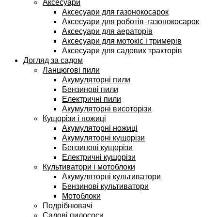
Аксесуари
Аксесуари для газонокосарок
Аксесуари для роботів-газонокосарок
Аксесуари для аераторів
Аксесуари для мотокіс і тримерів
Аксесуари для садових тракторів
Догляд за садом
Ланцюгові пили
Акумуляторні пили
Бензинові пили
Електричні пили
Акумуляторні висоторізи
Кущорізи і ножиці
Акумуляторні ножиці
Акумуляторні кущорізи
Бензинові кущорізи
Електричні кущорізи
Культиватори і мотоблоки
Акумуляторні культиватори
Бензинові культиватори
Мотоблоки
Подрібнювачі
Садові пилососи