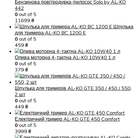
Бензинова повітродувка-пилосос Solo by AL-KO
442
0
out of 5
11699
₴
Шпулька
для тримера AL-KO BC 1200 E
0
out of 5
459
₴
Олива моторна 4-тактна AL-KO 10W40 1 л
0
out of 5
379
₴
Шпулька для тримерів AL-KO GTE 350 / 450 / 550,
2 шт
0
out of 5
449
₴
Електричний тример AL-KO GTE 450 Comfort
0
out of 5
3999
₴