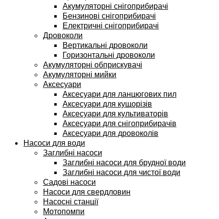
Акумуляторні снігоприбирачі
Бензинові снігоприбирачі
Електричні снігоприбирачі
Дровоколи
Вертикальні дровоколи
Горизонтальні дровоколи
Акумуляторні обприскувачі
Акумуляторні мийки
Аксесуари
Аксесуари для ланцюгових пил
Аксесуари для кущорізів
Аксесуари для культиваторів
Аксесуари для снігоприбирачів
Аксесуари для дровоколів
Насоси для води
Заглибні насоси
Заглибні насоси для брудної води
Заглибні насоси для чистої води
Садові насоси
Насоси для свердловин
Насосні станції
Мотопомпи