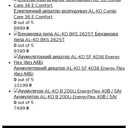
Електричний аератор-розпушувач AL-KO Combi
Care 36 E Comfort
0
out of 5
8999
₴
Бензинова
пила AL-KO BKS 2625T
0
out of 5
9399
₴
Акумуляторний аератор AL-KO SF 4036 Energy Flex
(без АКБ)
0
out of 5
10199
₴
Акумулятор AL-KO B 200Li EnergyFlex 40В / 5Аг
0
out of 5
7499
₴