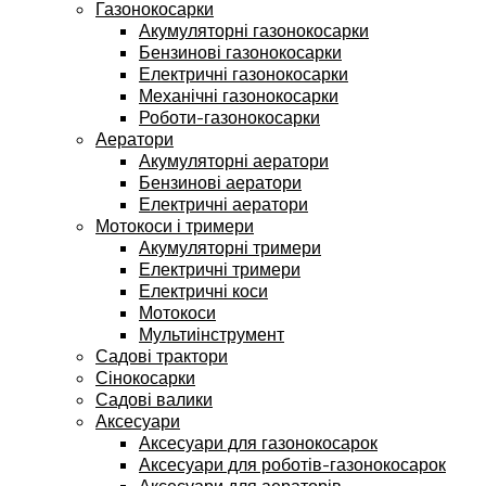
Газонокосарки
Акумуляторні газонокосарки
Бензинові газонокосарки
Електричні газонокосарки
Механічні газонокосарки
Роботи-газонокосарки
Аератори
Акумуляторні аератори
Бензинові аератори
Електричні аератори
Мотокоси і тримери
Акумуляторні тримери
Електричні тримери
Електричні коси
Мотокоси
Мультиінструмент
Садові трактори
Сінокосарки
Садові валики
Аксесуари
Аксесуари для газонокосарок
Аксесуари для роботів-газонокосарок