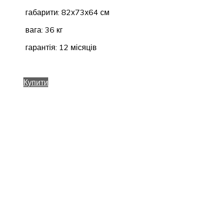
габарити: 82х73х64 см
вага: 36 кг
гарантія: 12 місяців
Купити