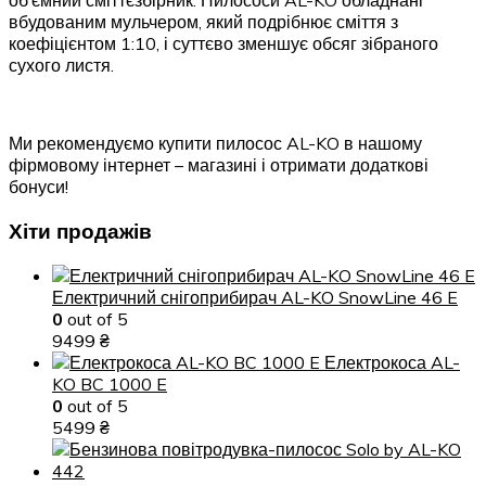
об’ємний сміттєзбірник. Пилососи AL-KO обладнані
вбудованим мульчером, який подрібнює сміття з
коефіцієнтом 1:10, і суттєво зменшує обсяг зібраного
сухого листя.
Ми рекомендуємо купити пилосос AL-KO в нашому
фірмовому інтернет – магазині і отримати додаткові
бонуси!
Хіти продажів
Електричний снігоприбирач AL-KO SnowLine 46 E
0
out of 5
9499
₴
Електрокоса AL-
KO BC 1000 E
0
out of 5
5499
₴