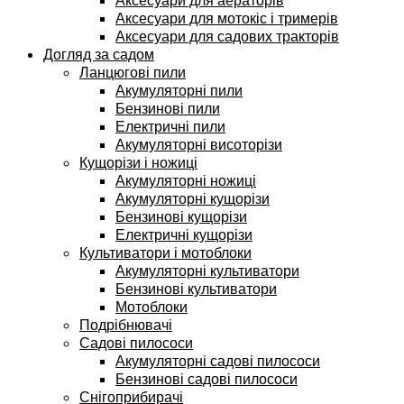
Аксесуари для аераторів
Аксесуари для мотокіс і тримерів
Аксесуари для садових тракторів
Догляд за садом
Ланцюгові пили
Акумуляторні пили
Бензинові пили
Електричні пили
Акумуляторні висоторізи
Кущорізи і ножиці
Акумуляторні ножиці
Акумуляторні кущорізи
Бензинові кущорізи
Електричні кущорізи
Культиватори і мотоблоки
Акумуляторні культиватори
Бензинові культиватори
Мотоблоки
Подрібнювачі
Садові пилососи
Акумуляторні садові пилососи
Бензинові садові пилососи
Снігоприбирачі