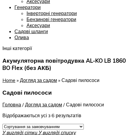
Аксесуари
Генератори
Інверторні генератори
Бензинові генератори
Аксесуари
Садові шланги
Олива
Інші категорії
Акумуляторна повітродувка AL-KO LB 1860
BO Flex (без АКБ)
Home
»
Догляд за садом
»
Садові пилососи
Садові пилососи
Головна
/
Догляд за садом
/
Садові пилососи
Відображаються усі з 6 результатів
У вигляді сітки
У вигляді списку