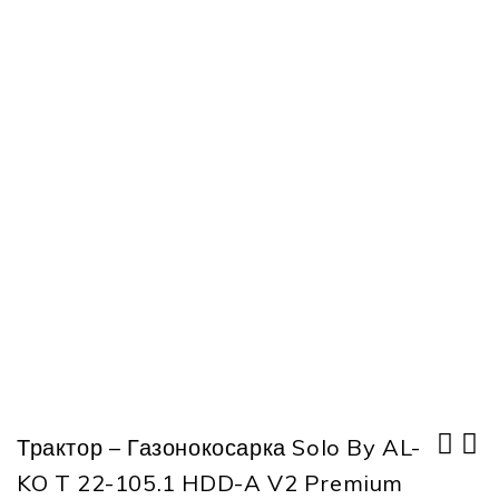
Трактор – Газонокосарка Solo By AL-
KO T 22-105.1 HDD-A V2 Premium
Трактор - газонокосарка Solo by AL-
Трактор - газонокосарка Solo by AL-