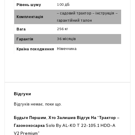
100 дБ
Рівень шуму
– садовий трактор – інструкція –
Комплектація
гарантійний талон
256 кг
Вага
36 місяців
Гарантія
Німеччина
Країна походження
Відгуки
Відгуків немає, поки що.
Будьте Першим, Хто Залишив Відгук На “Трактор –
Газонокосарка Solo By AL-KO T 22-105.1 HDD-A
V2 Premium”