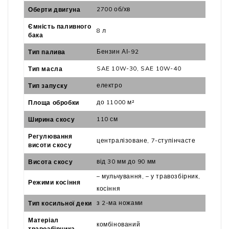
2700 об/хв
Оберти двигуна
Ємність паливного
8 л
бака
Бензин АІ-92
Тип палива
SAE 10W-30, SAE 10W-40
Тип масла
електро
Тип запуску
до 11000 м²
Площа обробки
110 см
Ширина скосу
Регулювання
централізоване, 7-ступінчасте
висоти скосу
від 30 мм до 90 мм
Висота скосу
– мульчування, – у травозбірник,
Режими косіння
косіння
з 2-ма ножами
Тип косильної деки
Матеріал
комбінований
травозбірника