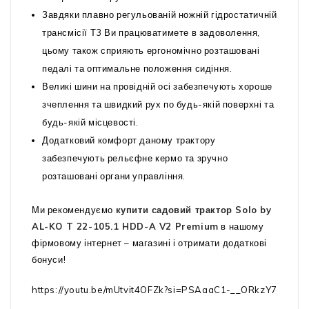
Завдяки плавно регульованій ножній гідростатичній
трансмісії Т3 Ви працюватимете в задоволення,
цьому також сприяють ергономічно розташовані
педалі та оптимальне положення сидіння.
Великі шини на провідній осі забезпечують хороше
зчеплення та швидкий рух по будь-якій поверхні та
будь-якій місцевості.
Додатковий комфорт даному трактору
забезпечують рельєфне кермо та зручно
розташовані органи управління.
Ми рекомендуємо
купити садовий трактор Solo by
AL-KO T 22-105.1 HDD-A V2 Premium
в нашому
фірмовому інтернет – магазині і отримати додаткові
бонуси!
https://youtu.be/mUtvit4OFZk?si=PSAaaC1-__ORkzY7