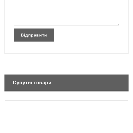
Супутні товари
Немає в наявності
Акумуляторний тример AL-KO GT 1825 BO Flex (без
АКБ)