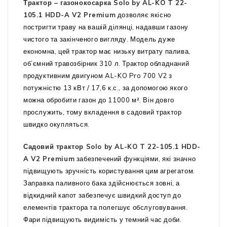
Трактор – газонокосарка Solo by AL-KO T 22-
105.1 HDD-A V2 Premium
дозволяє якісно
постригти траву на вашій ділянці, надавши газону
чистого та закінченого вигляду. Модель дуже
економна, цей трактор має низьку витрату палива,
об’ємний травозбірник 310 л. Трактор обладнаний
продуктивним двигуном AL-KO Pro 700 V2 з
потужністю 13 кВт / 17,6 к.с., за допомогою якого
можна обробити газон до 11000 м². Він довго
прослужить, тому вкладення в садовий трактор
швидко окупляться.
Садовий трактор Solo by AL-KO T 22-105.1 HDD-
A V2 Premium
забезпечений функціями, які значно
підвищують зручність користування цим агрегатом.
Заправка паливного бака здійснюється зовні, а
відкидний капот забезпечує швидкий доступ до
елементів трактора та полегшує обслуговування.
Фари підвищують видимість у темний час доби.