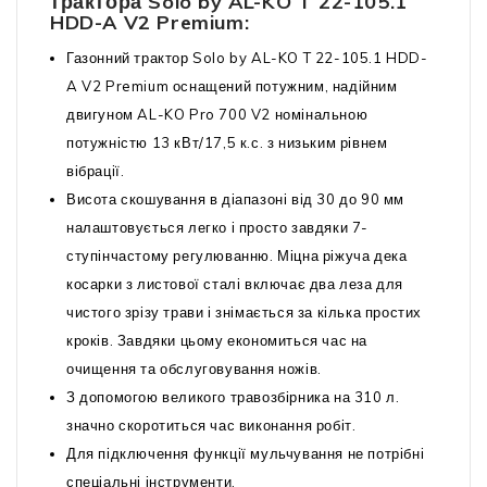
трактора Solo by AL-KO T 22-105.1
HDD-A V2 Premium:
Газонний трактор Solo by AL-KO T 22-105.1 HDD-
A V2 Premium оснащений потужним, надійним
двигуном AL-KO Pro 700 V2 номінальною
потужністю 13 кВт/17,5 к.с. з низьким рівнем
вібрації.
Висота скошування в діапазоні від 30 до 90 мм
налаштовується легко і просто завдяки 7-
ступінчастому регулюванню. Міцна ріжуча дека
косарки з листової сталі включає два леза для
чистого зрізу трави і знімається за кілька простих
кроків. Завдяки цьому економиться час на
очищення та обслуговування ножів.
З допомогою великого травозбірника на 310 л.
значно скоротиться час виконання робіт.
Для підключення функції мульчування не потрібні
спеціальні інструменти.