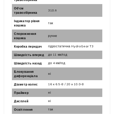
Об'єм
310 л
травозбірника
Індикатор рівня
так
кошика
Спорожнення
ручне
кошика
гідростатична HydroGear T3
Коробка передач
до 11 км/год
Швидкість вперед
до 4 км/год
Швидкість назад
Блокування
ні
диференціала
16 x 6.5-8 / 20 x 10.0-8
Діаметр колес
ні
Праймер
ні
Дисплей
так
Освітлення