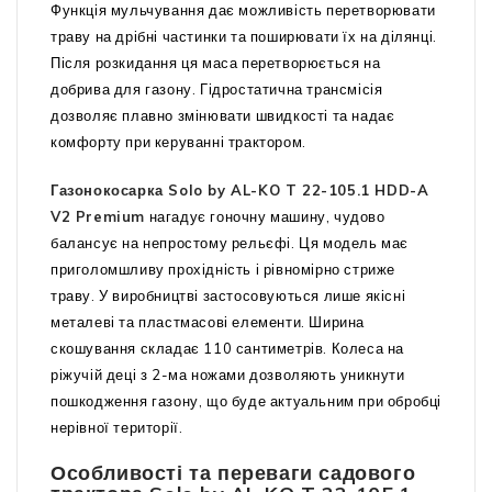
Функція мульчування дає можливість перетворювати
траву на дрібні частинки та поширювати їх на ділянці.
Після розкидання ця маса перетворюється на
добрива для газону. Гідростатична трансмісія
дозволяє плавно змінювати швидкості та надає
комфорту при керуванні трактором.
Газонокосарка Solo by AL-KO T 22-105.1 HDD-A
V2 Premium
нагадує гоночну машину, чудово
балансує на непростому рельєфі. Ця модель має
приголомшливу прохідність і рівномірно стриже
траву. У виробництві застосовуються лише якісні
металеві та пластмасові елементи. Ширина
скошування складає 110 сантиметрів. Колеса на
ріжучій деці з 2-ма ножами дозволяють уникнути
пошкодження газону, що буде актуальним при обробці
нерівної території.
Особливості та переваги садового