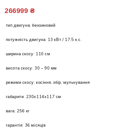
KO T 18-105.6 HD V2 Premium
KO T 22-111.4 HDS-A V2 Premium
266999
₴
тип двигуна: бензиновий
потужність двигуна: 13 кВт / 17,5 к.с.
ширина скосу: 110 см
висота скосу: 30 – 90 мм
режими скосу: косіння, збір, мульчування
габарити: 230х114х117 см
вага: 256 кг
гарантія: 36 місяців