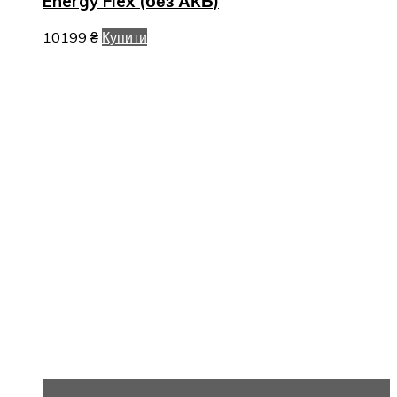
Energy Flex (без АКБ)
10199
₴
Купити