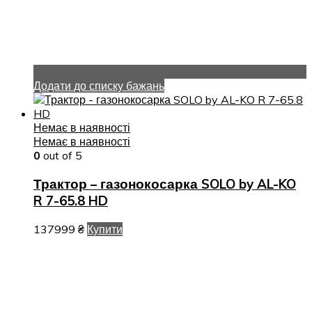
Додати до списку бажань
Немає в наявності
Немає в наявності
0
out of 5
Трактор – газонокосарка SOLO by AL-KO
R 7-65.8 HD
137999
₴
Купити