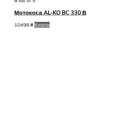
0
out of 5
Мотокоса AL-KO BC 330 В
10499
₴
Купити