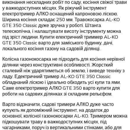
виконання нескладних робіт по саду, косіння свіжої трави
у важкодоступних місцях. Як ріжучий інструмент
електротример АЛКО оснащений капроновою ліскою.
Ширина косіння складає 250 мм. Травокосарка AL-KO
GTE 350 Classic дуже зручна у роботі. Штанга
телескопічна, і налаштувати висоту інструменту можна
під зріст людини. Купити електричний триммер AL-KO
GTE 350 Classic варто для заміського будинку, дачі,
локального косіння газону на садовій ділянці.
Колісна газонокосарка не підходить для косіння нерівної
ділянки через конструктивні особливості. Жорсткий
сталевий ніж ударятиметься об землю, і виведе техніку з
ладу. Едектричний тример AL-KO GTE 350 Classic
обладнаний ліскою і ідеально обходить усі купи та ями.
Саме електротример АЛКО GTE 350 варто купити для
роботи на садових ділянках зі складним рельєфом.
Варто відзначити, садові тримери АЛКО дуже часто
купують як допоміжний інструмент, на додаток до
основної, колісної газонокосарки AL-KO. Тримером можна
підкошувати траву в важкодоступних місцях, під
чагарниками, поруч із вертикальними стінками, або для