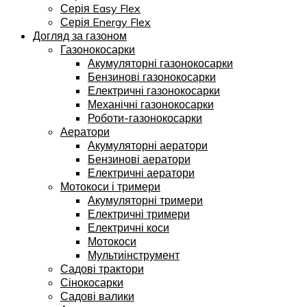
Серія Easy Flex
Серія Energy Flex
Догляд за газоном
Газонокосарки
Акумуляторні газонокосарки
Бензинові газонокосарки
Електричні газонокосарки
Механічні газонокосарки
Роботи-газонокосарки
Аератори
Акумуляторні аератори
Бензинові аератори
Електричні аератори
Мотокоси і тримери
Акумуляторні тримери
Електричні тримери
Електричні коси
Мотокоси
Мультиінструмент
Садові трактори
Сінокосарки
Садові валики