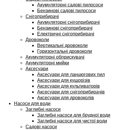
Акумуляторні садові пилососи
Бензинові садові пилососи
Снігоприбирачі
Акумуляторні снігоприбирачі
Бензинові снігоприбирачі
Електричні снігоприбирачі
Дровоколи
Вертикальні дровоколи
Горизонтальні дровоколи
Акумуляторні обприскувачі
Акумуляторні мийки
Аксесуари
Аксесуари для ланцюгових пил
Аксесуари для кущорізів
Аксесуари для культиваторів
Аксесуари для снігоприбирачів
Аксесуари для дровоколів
Насоси для води
Заглибні насоси
Заглибні насоси для брудної води
Заглибні насоси для чистої води
Садові насоси