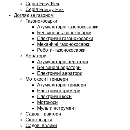
Серія Easy Flex
Серія Energy Flex
Догляд за газоном
Газонокосарки
Акумуляторні газонокосарки
Бензинові газонокосарки
Електричні газонокосарки
Механічні газонокосарки
Роботи-газонокосарки
Аератори
Акумуляторні аератори
Бензинові аератори
Електричні аератори
Мотокоси і тримери
Акумуляторні тримери
Електричні тримери
Електричні коси
Мотокоси
Мультиінструмент
Садові трактори
Сінокосарки
Садові валики