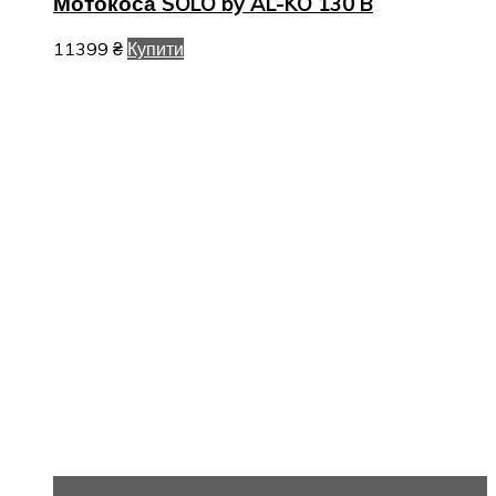
Мотокоса SOLO by AL-KO 130 B
11399
₴
Купити