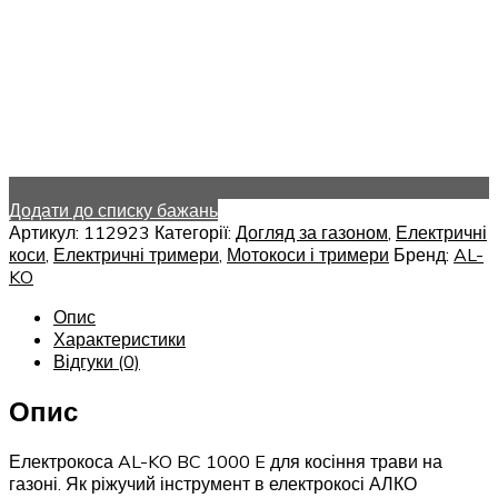
Додати до списку бажань
Артикул:
112923
Категорії:
Догляд за газоном
,
Електричні
коси
,
Електричні тримери
,
Мотокоси і тримери
Бренд:
AL-
KO
Опис
Характеристики
Відгуки (0)
Опис
Електрокоса AL-KO BC 1000 E для косіння трави на
газоні. Як ріжучий інструмент в електрокосі АЛКО