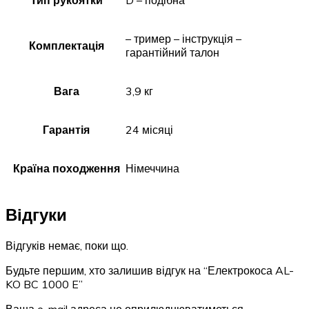
Тип рукоятки
D – подібна
– тример – інструкція –
Комплектація
гарантійний талон
Вага
3,9 кг
Гарантія
24 місяці
Країна походження
Німеччина
Відгуки
Відгуків немає, поки що.
Будьте першим, хто залишив відгук на “Електрокоса AL-
KO BC 1000 E”
Ваша e-mail адреса не оприлюднюватиметься.