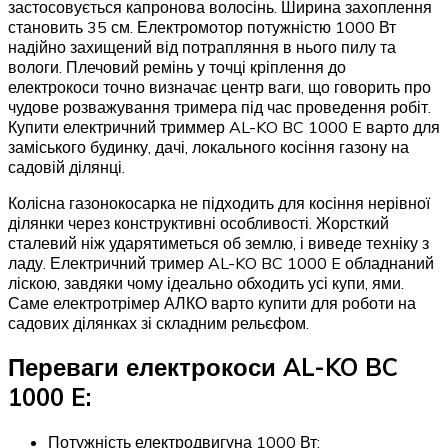
застосовується капронова волосінь. Ширина захоплення
становить 35 см. Електромотор потужністю 1000 Вт
надійно захищений від потрапляння в нього пилу та
вологи. Плечовий ремінь у точці кріплення до
електрокоси точно визначає центр ваги, що говорить про
чудове розважування тримера під час проведення робіт.
Купити електричний триммер AL-KO BC 1000 E варто для
заміського будинку, дачі, локального косіння газону на
садовій ділянці.
Колісна газонокосарка не підходить для косіння нерівної
ділянки через конструктивні особливості. Жорсткий
сталевий ніж ударятиметься об землю, і виведе техніку з
ладу. Електричний тример AL-KO BC 1000 E обладнаний
ліскою, завдяки чому ідеально обходить усі купи, ями.
Саме електротрімер АЛКО варто купити для роботи на
садових ділянках зі складним рельєфом.
Переваги електрокоси AL-KO BC
1000 E:
Потужність електродвигуна 1000 Вт;