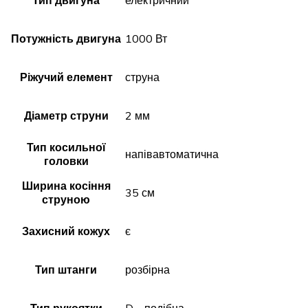
Тип двигуна
електричний
Потужність двигуна
1000 Вт
Ріжучий елемент
струна
Діаметр струни
2 мм
Тип косильної
напівавтоматична
головки
Ширина косіння
35 см
струною
Захисний кожух
є
Тип штанги
розбірна