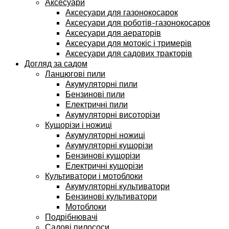
Аксесуари
Аксесуари для газонокосарок
Аксесуари для роботів-газонокосарок
Аксесуари для аераторів
Аксесуари для мотокіс і тримерів
Аксесуари для садових тракторів
Догляд за садом
Ланцюгові пили
Акумуляторні пили
Бензинові пили
Електричні пили
Акумуляторні висоторізи
Кущорізи і ножиці
Акумуляторні ножиці
Акумуляторні кущорізи
Бензинові кущорізи
Електричні кущорізи
Культиватори і мотоблоки
Акумуляторні культиватори
Бензинові культиватори
Мотоблоки
Подрібнювачі
Садові пилососи