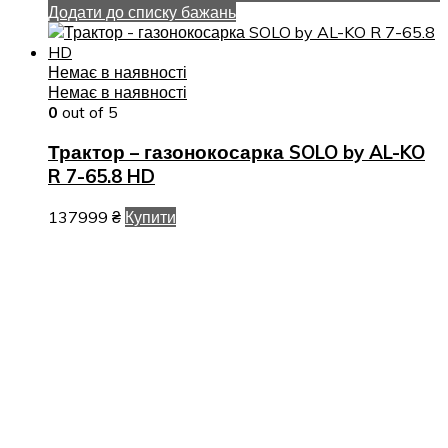
Додати до списку бажань
Немає в наявності
Немає в наявності
0
out of 5
Трактор – газонокосарка SOLO by AL-KO
R 7-65.8 HD
137999
₴
Купити