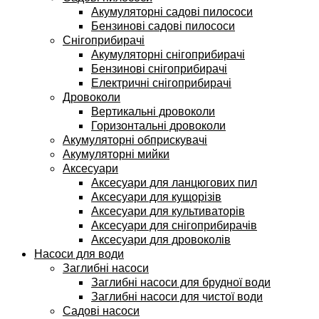
Акумуляторні садові пилососи
Бензинові садові пилососи
Снігоприбирачі
Акумуляторні снігоприбирачі
Бензинові снігоприбирачі
Електричні снігоприбирачі
Дровоколи
Вертикальні дровоколи
Горизонтальні дровоколи
Акумуляторні обприскувачі
Акумуляторні мийки
Аксесуари
Аксесуари для ланцюгових пил
Аксесуари для кущорізів
Аксесуари для культиваторів
Аксесуари для снігоприбирачів
Аксесуари для дровоколів
Насоси для води
Заглибні насоси
Заглибні насоси для брудної води
Заглибні насоси для чистої води
Садові насоси