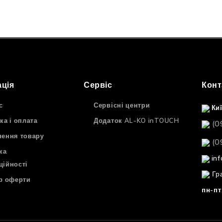
ція
Сервіс
Конт
с
Сервісні центри
Киї
ка і оплата
Додаток AL-KO inTOUCH
(0
ення товару
(0
ка
in
ційності
Гра
р оферти
пн-пт