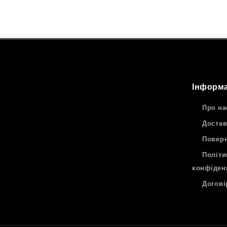
Інформа
Про на
Достав
Поверн
Політи
конфіден
Догові