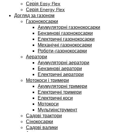
Серія Easy Flex
Серія Energy Flex
Догляд за газоном
Газонокосарки
Акумуляторні газонокосарки
Бензинові газонокосарки
Електричні газонокосарки
Механічні газонокосарки
Роботи-газонокосарки
Аератори
Акумуляторні аератори
Бензинові аератори
Електричні аератори
Мотокоси і тримери
Акумуляторні тримери
Електричні тримери
Електричні коси
Мотокоси
Мультиінструмент
Садові трактори
Сінокосарки
Садові валики