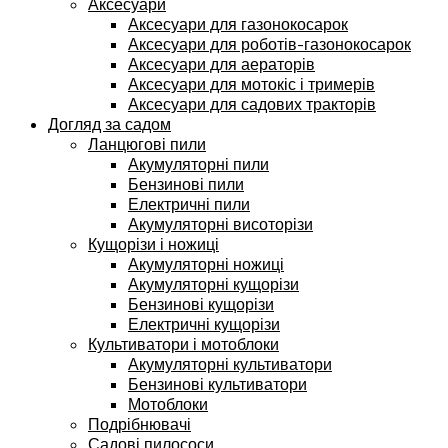
Аксесуари
Аксесуари для газонокосарок
Аксесуари для роботів-газонокосарок
Аксесуари для аераторів
Аксесуари для мотокіс і тримерів
Аксесуари для садових тракторів
Догляд за садом
Ланцюгові пили
Акумуляторні пили
Бензинові пили
Електричні пили
Акумуляторні висоторізи
Кущорізи і ножиці
Акумуляторні ножиці
Акумуляторні кущорізи
Бензинові кущорізи
Електричні кущорізи
Культиватори і мотоблоки
Акумуляторні культиватори
Бензинові культиватори
Мотоблоки
Подрібнювачі
Садові пилососи