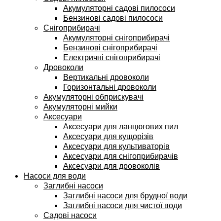
Акумуляторні садові пилососи
Бензинові садові пилососи
Снігоприбирачі
Акумуляторні снігоприбирачі
Бензинові снігоприбирачі
Електричні снігоприбирачі
Дровоколи
Вертикальні дровоколи
Горизонтальні дровоколи
Акумуляторні обприскувачі
Акумуляторні мийки
Аксесуари
Аксесуари для ланцюгових пил
Аксесуари для кущорізів
Аксесуари для культиваторів
Аксесуари для снігоприбирачів
Аксесуари для дровоколів
Насоси для води
Заглибні насоси
Заглибні насоси для брудної води
Заглибні насоси для чистої води
Садові насоси