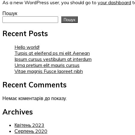
As a new WordPress user, you should go to
your dashboard
t
Пошук
Пошук
Recent Posts
Hello world!
Turpis at eleifend ps mi elit Aenean
Ipsum cursus vestibulum at interdum
Urna pretium elit mauris cursus
Vitae magnis Fusce laoreet nibh
Recent Comments
Немає коментарів до показу.
Archives
Квітень 2023
Серпень 2020