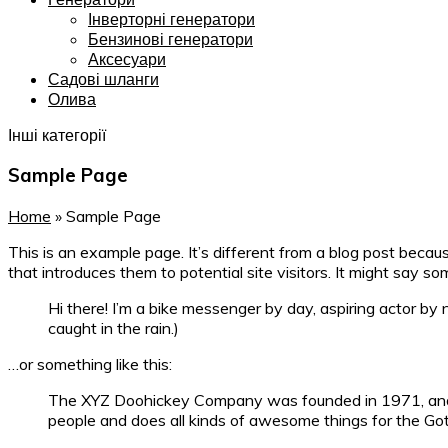
Інверторні генератори
Бензинові генератори
Аксесуари
Садові шланги
Олива
Інші категорії
Sample Page
Home
»
Sample Page
This is an example page. It’s different from a blog post becau
that introduces them to potential site visitors. It might say som
Hi there! I’m a bike messenger by day, aspiring actor by n
caught in the rain.)
…or something like this:
The XYZ Doohickey Company was founded in 1971, and ha
people and does all kinds of awesome things for the G