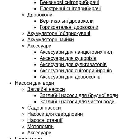
Бензинові снігоприбирачі
Електричні снігоприбирачі
Дровоколи
Вертикальні дровоколи
Горизонтальні дровоколи
Акумуляторні обприскувачі
Акумуляторні мийки
Аксесуари
Аксесуари для ланцюгових пил
Аксесуари для кущорізів
Аксесуари для культиваторів
Аксесуари для снігоприбирачів
Аксесуари для дровоколів
Насоси для води
Заглибні насоси
Заглибні насоси для брудної води
Заглибні насоси для чистої води
Садові насоси
Насоси для свердловин
Насосні станції
Мотопомпи
Аксесуари
Генератори