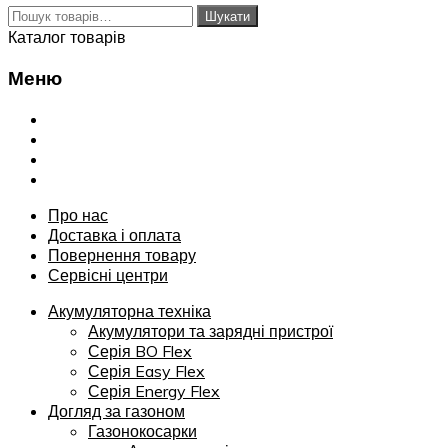
Шукати:
Шукати
Каталог товарів
Меню
Переглянути
Про нас
Доставка і оплата
Повернення товару
Сервісні центри
Про нас
Доставка і оплата
Повернення товару
Сервісні центри
Акумуляторна техніка
Акумулятори та зарядні пристрої
Серія BO Flex
Серія Easy Flex
Серія Energy Flex
Догляд за газоном
Газонокосарки