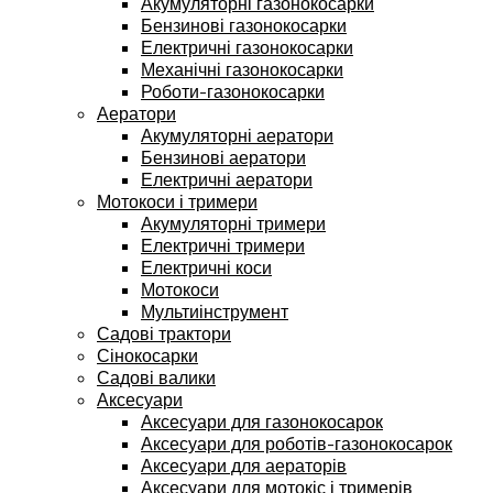
Акумуляторні газонокосарки
Бензинові газонокосарки
Електричні газонокосарки
Механічні газонокосарки
Роботи-газонокосарки
Аератори
Акумуляторні аератори
Бензинові аератори
Електричні аератори
Мотокоси і тримери
Акумуляторні тримери
Електричні тримери
Електричні коси
Мотокоси
Мультиінструмент
Садові трактори
Сінокосарки
Садові валики
Аксесуари
Аксесуари для газонокосарок
Аксесуари для роботів-газонокосарок
Аксесуари для аераторів
Аксесуари для мотокіс і тримерів