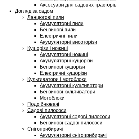
Аксесуари для садових тракторів
Догляд за садом
Ланцюгові пили
Акумуляторні пили
Бензинові пили
Електричні пили
Акумуляторні висоторізи
Кущорізи і ножиці
Акумуляторні ножиці
Акумуляторні кущорізи
Бензинові кущорізи
Електричні кущорізи
Культиватори і мотоблоки
Акумуляторні культиватори
Бензинові культиватори
Мотоблоки
Подрібнювачі
Садові пилососи
Акумуляторні садові пилососи
Бензинові садові пилососи
Снігоприбирачі
Акумуляторні снігоприбирачі