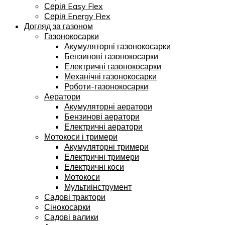
Серія Easy Flex
Серія Energy Flex
Догляд за газоном
Газонокосарки
Акумуляторні газонокосарки
Бензинові газонокосарки
Електричні газонокосарки
Механічні газонокосарки
Роботи-газонокосарки
Аератори
Акумуляторні аератори
Бензинові аератори
Електричні аератори
Мотокоси і тримери
Акумуляторні тримери
Електричні тримери
Електричні коси
Мотокоси
Мультиінструмент
Садові трактори
Сінокосарки
Садові валики