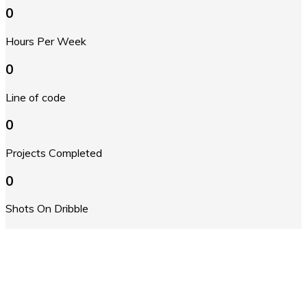
0
Hours Per Week
0
Line of code
0
Projects Completed
0
Shots On Dribble