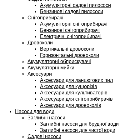
Акумуляторні садові пилососи
Бензинові садові пилососи
Снігоприбирачі
Акумуляторні снігоприбирачі
Бензинові снігоприбирачі
Електричні снігоприбирачі
Дровоколи
Вертикальні дровоколи
Горизонтальні дровоколи
Акумуляторні обприскувачі
Акумуляторні мийки
Аксесуари
Аксесуари для ланцюгових пил
Аксесуари для кущорізів
Аксесуари для культиваторів
Аксесуари для снігоприбирачів
Аксесуари для дровоколів
Насоси для води
Заглибні насоси
Заглибні насоси для брудної води
Заглибні насоси для чистої води
Садові насоси