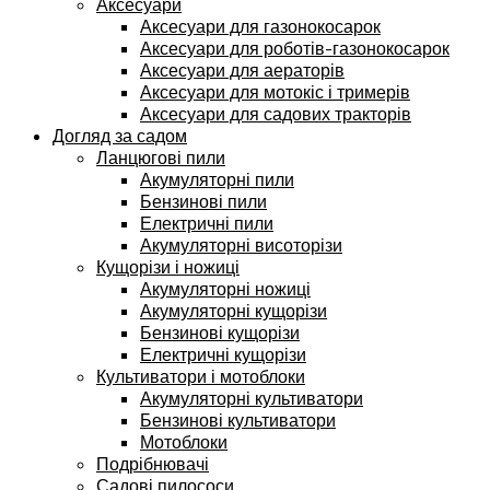
Аксесуари
Аксесуари для газонокосарок
Аксесуари для роботів-газонокосарок
Аксесуари для аераторів
Аксесуари для мотокіс і тримерів
Аксесуари для садових тракторів
Догляд за садом
Ланцюгові пили
Акумуляторні пили
Бензинові пили
Електричні пили
Акумуляторні висоторізи
Кущорізи і ножиці
Акумуляторні ножиці
Акумуляторні кущорізи
Бензинові кущорізи
Електричні кущорізи
Культиватори і мотоблоки
Акумуляторні культиватори
Бензинові культиватори
Мотоблоки
Подрібнювачі
Садові пилососи