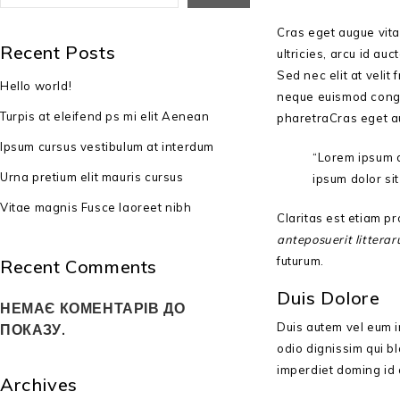
Cras eget augue vita
Recent Posts
ultricies, arcu id a
Sed nec elit at velit 
Hello world!
neque euismod congue
Turpis at eleifend ps mi elit Aenean
pharetraCras eget au
Ipsum cursus vestibulum at interdum
“Lorem ipsum d
Urna pretium elit mauris cursus
ipsum dolor si
Vitae magnis Fusce laoreet nibh
Claritas est etiam 
anteposuerit littera
futurum.
Recent Comments
Duis Dolore
НЕМАЄ КОМЕНТАРІВ ДО
Duis autem vel eum ir
ПОКАЗУ.
odio dignissim qui bl
imperdiet doming id
Archives