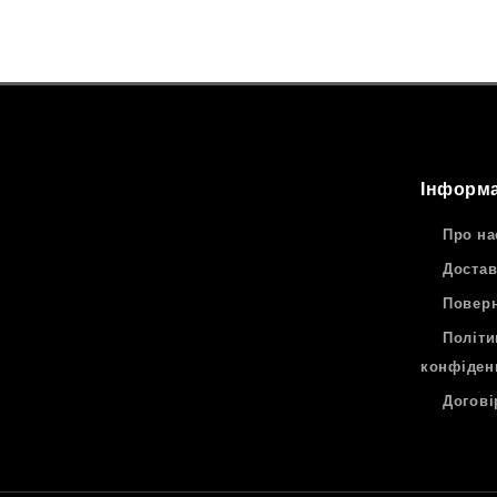
Інформа
Про на
Достав
Поверн
Політи
конфіден
Догові