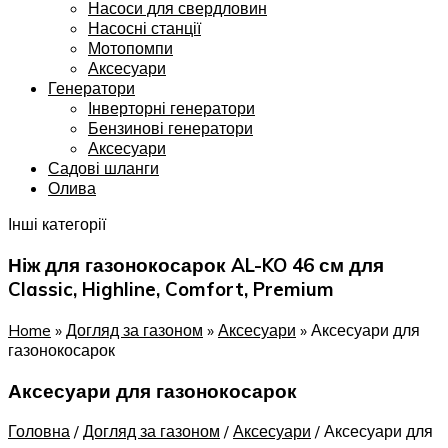
Насоси для свердловин
Насосні станції
Мотопомпи
Аксесуари
Генератори
Інверторні генератори
Бензинові генератори
Аксесуари
Садові шланги
Олива
Інші категорії
Ніж для газонокосарок AL-KO 46 см для
Classic, Highline, Comfort, Premium
Home
»
Догляд за газоном
»
Аксесуари
»
Аксесуари для
газонокосарок
Аксесуари для газонокосарок
Головна
/
Догляд за газоном
/
Аксесуари
/
Аксесуари для