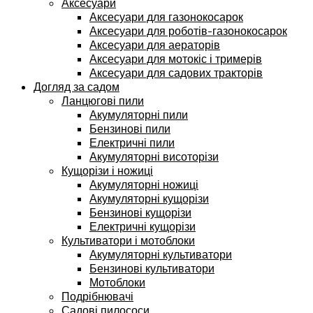
Аксесуари
Аксесуари для газонокосарок
Аксесуари для роботів-газонокосарок
Аксесуари для аераторів
Аксесуари для мотокіс і тримерів
Аксесуари для садових тракторів
Догляд за садом
Ланцюгові пили
Акумуляторні пили
Бензинові пили
Електричні пили
Акумуляторні висоторізи
Кущорізи і ножиці
Акумуляторні ножиці
Акумуляторні кущорізи
Бензинові кущорізи
Електричні кущорізи
Культиватори і мотоблоки
Акумуляторні культиватори
Бензинові культиватори
Мотоблоки
Подрібнювачі
Садові пилососи