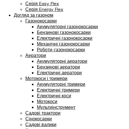
Серія Easy Flex
Серія Energy Flex
Догляд за газоном
Газонокосарки
Акумуляторні газонокосарки
Бензинові газонокосарки
Електричні газонокосарки
Механічні газонокосарки
Роботи-газонокосарки
Аератори
Акумуляторні аератори
Бензинові аератори
Електричні аератори
Мотокоси і тримери
Акумуляторні тримери
Електричні тримери
Електричні коси
Мотокоси
Мультиінструмент
Садові трактори
Сінокосарки
Садові валики