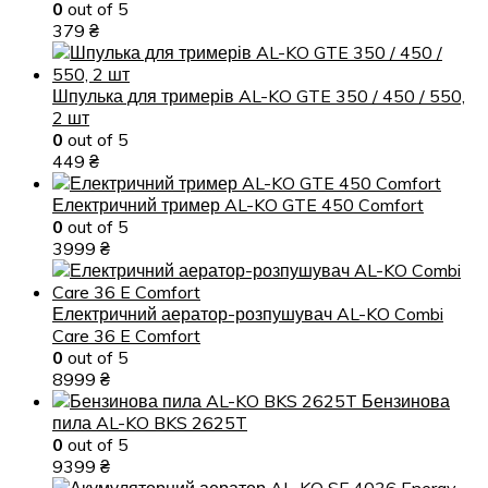
0
out of 5
379
₴
Шпулька для тримерів AL-KO GTE 350 / 450 / 550,
2 шт
0
out of 5
449
₴
Електричний тример AL-KO GTE 450 Comfort
0
out of 5
3999
₴
Електричний аератор-розпушувач AL-KO Combi
Care 36 E Comfort
0
out of 5
8999
₴
Бензинова
пила AL-KO BKS 2625T
0
out of 5
9399
₴