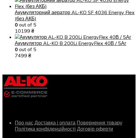
Акумуляторний аератор AL-KO SF 4036 Energy Flex
(без АКБ)
0
out of 5
10199
₴
Акумулятор AL-KO B 200Li EnergyFlex 40В / 5Аг
0
out of 5
7499
₴
Інформація
Про нас
Доставка і оплата
Повернення товару
Політика конфіденційності
Договір оферти