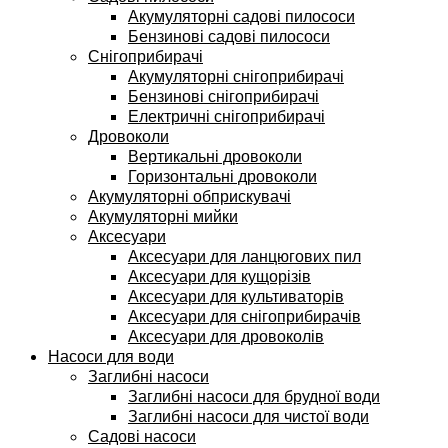
Акумуляторні садові пилососи
Бензинові садові пилососи
Снігоприбирачі
Акумуляторні снігоприбирачі
Бензинові снігоприбирачі
Електричні снігоприбирачі
Дровоколи
Вертикальні дровоколи
Горизонтальні дровоколи
Акумуляторні обприскувачі
Акумуляторні мийки
Аксесуари
Аксесуари для ланцюгових пил
Аксесуари для кущорізів
Аксесуари для культиваторів
Аксесуари для снігоприбирачів
Аксесуари для дровоколів
Насоси для води
Заглибні насоси
Заглибні насоси для брудної води
Заглибні насоси для чистої води
Садові насоси