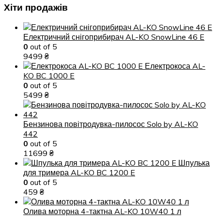
Хіти продажів
Електричний снігоприбирач AL-KO SnowLine 46 E
0
out of 5
9499
₴
Електрокоса AL-
KO BC 1000 E
0
out of 5
5499
₴
Бензинова повітродувка-пилосос Solo by AL-KO
442
0
out of 5
11699
₴
Шпулька
для тримера AL-KO BC 1200 E
0
out of 5
459
₴
Олива моторна 4-тактна AL-KO 10W40 1 л