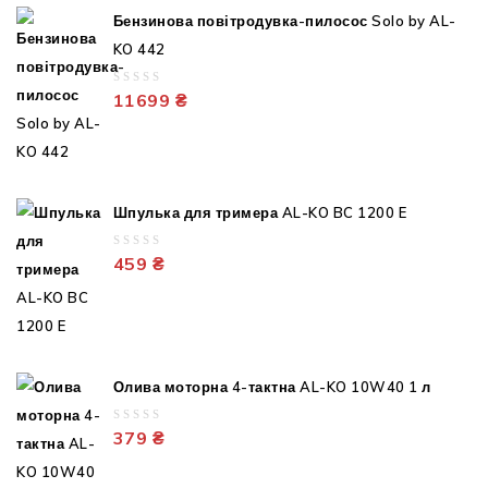
Бензинова повітродувка-пилосос Solo by AL-
KO 442
0
11699
₴
out
of
5
Шпулька для тримера AL-KO BC 1200 E
0
459
₴
out
of
5
Олива моторна 4-тактна AL-KO 10W40 1 л
0
379
₴
out
of