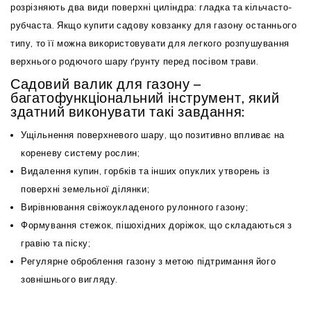
розрізняють два види поверхні циліндра: гладка та кільчасто-
рубчаста. Якщо купити садову ковзанку для газону останнього
типу, то її можна використовувати для легкого розпушування
верхнього родючого шару ґрунту перед посівом трави.
Садовий валик для газону –
багатофункціональний інструмент, який
здатний виконувати такі завдання:
Ущільнення поверхневого шару, що позитивно впливає на
кореневу систему рослин;
Видалення купин, горбків та інших опуклих утворень із
поверхні земельної ділянки;
Вирівнювання свіжоукладеного рулонного газону;
Формування стежок, пішохідних доріжок, що складаються з
гравію та піску;
Регулярне оброблення газону з метою підтримання його
зовнішнього вигляду.