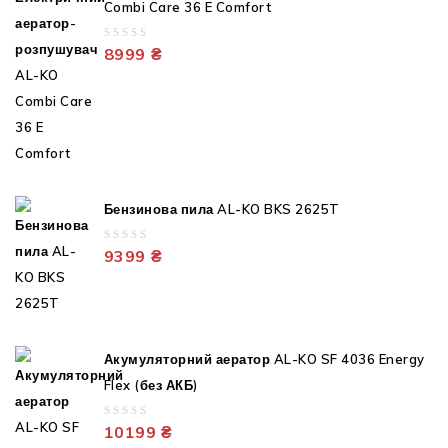
Combi Care 36 E Comfort
0
8999
₴
out
of
5
Бензинова пила AL-KO BKS 2625T
0
9399
₴
out
of
5
Акумуляторний аератор AL-KO SF 4036 Energy
Flex (без АКБ)
0
10199
₴
out