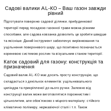
Садові валики AL-KO – Ваш газон завжди
рівний
Підготувати поверхню садової ділянки, прибудинкової
території перед посадкою газонної трави можна різними
способами, але садова ковзанка дозволить це зробити швидше
та якісніше. Даний інструмент забезпечує вирівнювання та
ущільнення поверхневого шару, що позитивно позначається
кореневою системою рослин та візуальним станом території.
Каток садовий для газону: конструкція та
призначення
Садовий валик AL-KO має досить просту конструкцію, що
складається з декількох елементів: ущільнювального
циліндра та прикріпленої до нього ручки. Залежно від
конструкції валик може виготовлятися порожнистим і
цільнолитим, але обов’язково з міцного матеріалу: стійкого
кліматично полімеру, нержавіючої сталі і т.п. Також