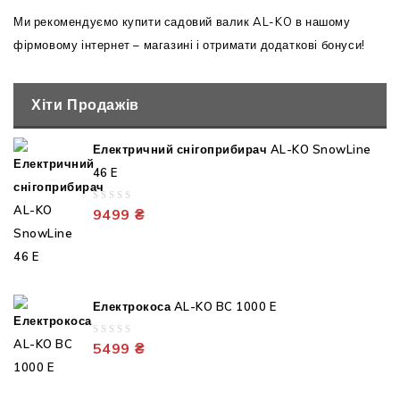
Ми рекомендуємо купити садовий валик AL-KO в нашому
фірмовому інтернет – магазині і отримати додаткові бонуси!
Хіти Продажів
Електричний снігоприбирач AL-KO SnowLine
46 E
0
9499
₴
out
of
5
Електрокоса AL-KO BC 1000 E
0
5499
₴
out
of
5