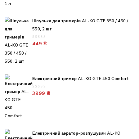
5
Шпулька для тримерів AL-KO GTE 350 / 450 /
550, 2 шт
0
449
₴
out
of
5
Електричний тример AL-KO GTE 450 Comfort
0
3999
₴
out
of
5
Електричний аератор-розпушувач AL-KO