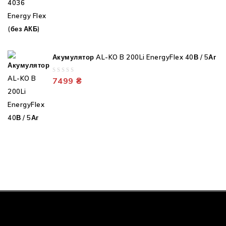
of
5
Акумулятор AL-KO B 200Li EnergyFlex 40В / 5Аг
0
7499
₴
out
of
5