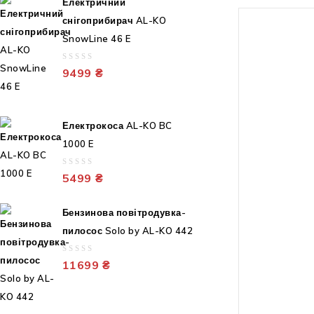
Електричний
снігоприбирач AL-KO
Немає в
SnowLine 46 E
0
9499
₴
out
Акумуляторни
KO CSА 1820 
of
5
5799
₴
Електрокоса AL-KO BC
тип двигуна: 
1000 E
тип акумулято
0
5499
₴
out
of
ємність акумул
5
Бензинова повітродувка-
Аг – 6 Аг
пилосос Solo by AL-KO 442
довжина шини:
0
11699
₴
out
крок ланцюга:
of
5