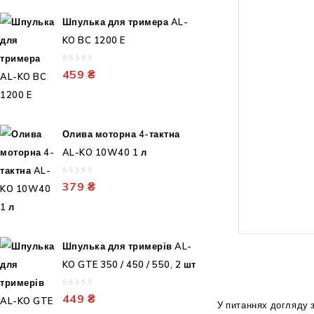
товщина звена
Шпулька для тримера AL-
тип штанги: т
KO BC 1200 E
200 см
0
459
₴
габарити: 11
out
of
5
вага: 4 кг
Олива моторна 4-тактна
гарантія: 24 м
AL-KO 10W40 1 л
0
379
₴
out
of
5
Шпулька для тримерів AL-
KO GTE 350 / 450 / 550, 2 шт
0
449
₴
У питаннях догляду 
out