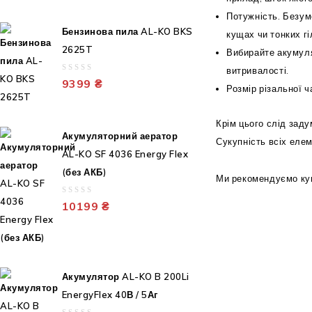
Потужність. Безум
Бензинова пила AL-KO BKS
кущах чи тонких гі
2625T
Вибирайте акумуля
витривалості.
0
9399
₴
Розмір різальної ч
out
of
5
Крім цього слід заду
Акумуляторний аератор
Сукупність всіх еле
AL-KO SF 4036 Energy Flex
(без АКБ)
Ми рекомендуємо куп
0
10199
₴
out
of
5
Акумулятор AL-KO B 200Li
EnergyFlex 40В / 5Аг