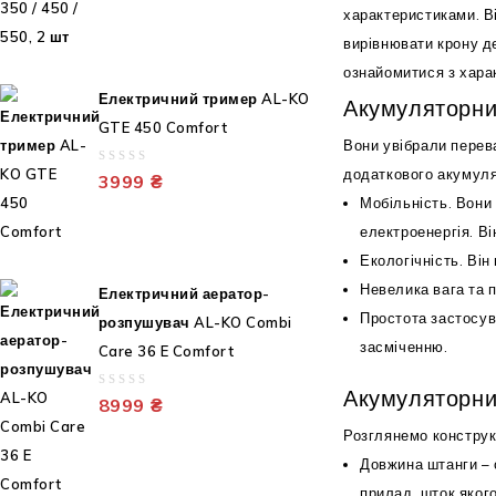
of
характеристиками. В
5
вирівнювати крону д
ознайомитися з хара
Електричний тример AL-KO
Акумуляторний
GTE 450 Comfort
Вони увібрали перева
додаткового акумуля
0
3999
₴
out
Мобільність. Вони 
of
електроенергія. В
5
Екологічність. Він
Невелика вага та 
Електричний аератор-
Простота застосув
розпушувач AL-KO Combi
засміченню.
Care 36 E Comfort
Акумуляторни
0
8999
₴
out
Розглянемо конструкт
of
5
Довжина штанги – 
прилад, шток яког