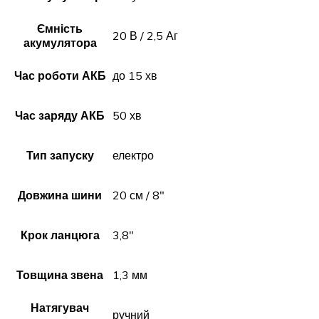
Ємність
20 В / 2,5 Аг
акумулятора
Час роботи АКБ
до 15 хв
Час заряду АКБ
50 хв
Тип запуску
електро
Довжина шини
20 см / 8"
Крок ланцюга
3,8"
Товщина звена
1,3 мм
Натягувач
ручний