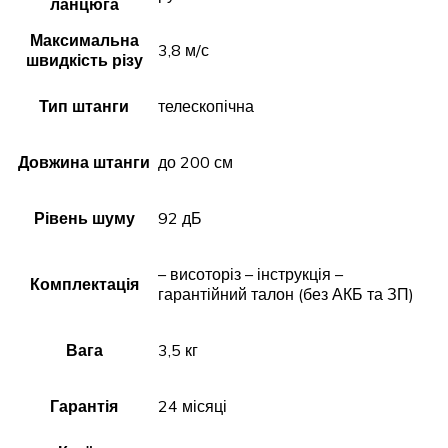
ланцюга
Максимальна
3,8 м/с
швидкість різу
Тип штанги
телескопічна
Довжина штанги
до 200 см
Рівень шуму
92 дБ
– висоторіз – інструкція –
Комплектація
гарантійний талон (без АКБ та ЗП)
Вага
3,5 кг
Гарантія
24 місяці