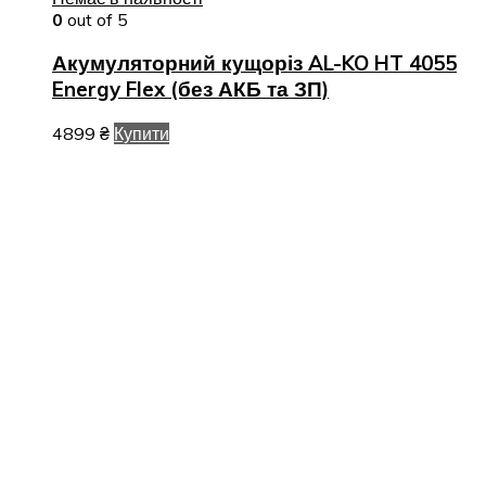
0
out of 5
Акумуляторний кущоріз AL-KO HT 4055
Energy Flex (без АКБ та ЗП)
4899
₴
Купити