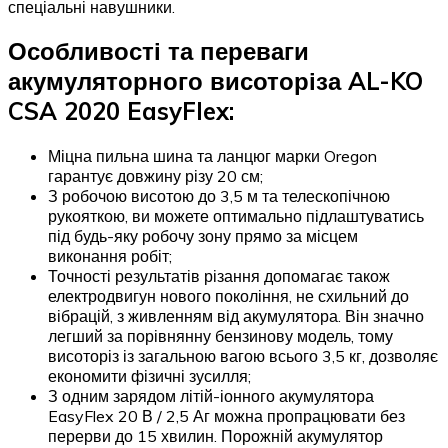
спеціальні навушники.
Особливості та переваги
акумуляторного висоторіза AL-KO
CSA 2020 EasyFlex:
Міцна пильна шина та ланцюг марки Oregon
гарантує довжину різу 20 см;
З робочою висотою до 3,5 м та телескопічною
рукояткою, ви можете оптимально підлаштуватись
під будь-яку робочу зону прямо за місцем
виконання робіт;
Точності результатів різання допомагає також
електродвигун нового покоління, не схильний до
вібрацій, з живленням від акумулятора. Він значно
легший за порівнянну бензинову модель, тому
висоторіз із загальною вагою всього 3,5 кг, дозволяє
економити фізичні зусилля;
З одним зарядом літій-іонного акумулятора
EasyFlex 20 В / 2,5 Аг можна пропрацювати без
перерви до 15 хвилин. Порожній акумулятор