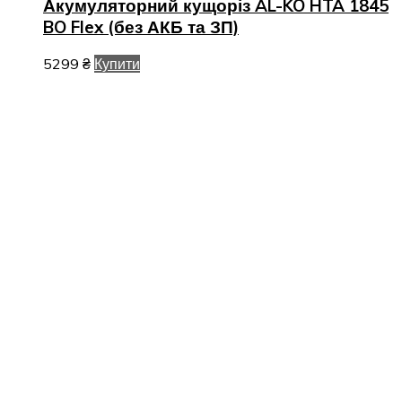
Акумуляторний кущоріз AL-KO HTA 1845
BO Flex (без АКБ та ЗП)
5299
₴
Купити