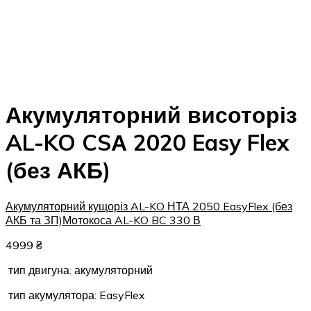
Акумуляторний висоторіз
AL-KO CSА 2020 Easy Flex
(без АКБ)
Акумуляторний кущоріз AL-KO НТА 2050 EasyFlex (без
АКБ та ЗП)
Мотокоса AL-KO BC 330 В
4999
₴
тип двигуна: акумуляторний
тип акумулятора: EasyFlex