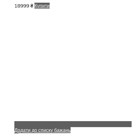
18999
₴
Купити
Додати до списку бажань