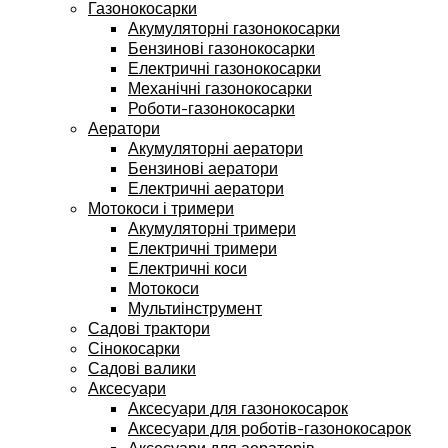
Газонокосарки
Акумуляторні газонокосарки
Бензинові газонокосарки
Електричні газонокосарки
Механічні газонокосарки
Роботи-газонокосарки
Аератори
Акумуляторні аератори
Бензинові аератори
Електричні аератори
Мотокоси і тримери
Акумуляторні тримери
Електричні тримери
Електричні коси
Мотокоси
Мультиінструмент
Садові трактори
Сінокосарки
Садові валики
Аксесуари
Аксесуари для газонокосарок
Аксесуари для роботів-газонокосарок