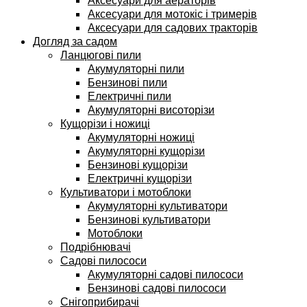
Аксесуари для аераторів
Аксесуари для мотокіс і тримерів
Аксесуари для садових тракторів
Догляд за садом
Ланцюгові пили
Акумуляторні пили
Бензинові пили
Електричні пили
Акумуляторні висоторізи
Кущорізи і ножиці
Акумуляторні ножиці
Акумуляторні кущорізи
Бензинові кущорізи
Електричні кущорізи
Культиватори і мотоблоки
Акумуляторні культиватори
Бензинові культиватори
Мотоблоки
Подрібнювачі
Садові пилососи
Акумуляторні садові пилососи
Бензинові садові пилососи
Снігоприбирачі