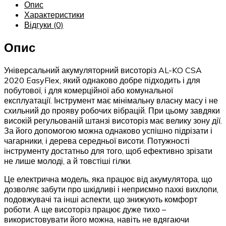
Опис
Характеристики
Відгуки (0)
Опис
Універсальний акумуляторний висоторіз AL-KO CSA
2020 EasyFlex, який однаково добре підходить і для
побутової, і для комерційної або комунальної
експлуатації. Інструмент має мінімальну власну масу і не
схильний до прояву робочих вібрацій. При цьому завдяки
високій регульованій штанзі висоторіз має велику зону дії.
За його допомогою можна однаково успішно підрізати і
чагарники, і дерева середньої висоти. Потужності
інструменту достатньо для того, щоб ефективно зрізати
не лише молоді, а й товстіші гілки.
Це електрична модель, яка працює від акумулятора, що
дозволяє забути про шкідливі і неприємно пахкі вихлопи,
подовжувачі та інші аспекти, що знижують комфорт
роботи. А ще висоторіз працює дуже тихо –
використовувати його можна, навіть не вдягаючи