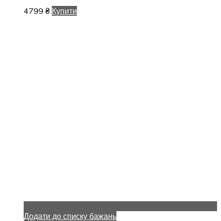
4799
₴
Купити
Додати до списку бажань