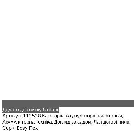
Додати до списку бажань
Артикул:
113538
Категорій:
Акумуляторні висоторізи
,
Акумуляторна техніка
,
Догляд за садом
,
Ланцюгові пили
,
Серія Easy Flex