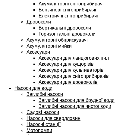
Акумуляторні снігоприбирачі
Бензинові снігоприбирачі
Електричні снігоприбирачі
Дровоколи
Вертикальні дровоколи
Горизонтальні дровоколи
Акумуляторні обприскувачі
Акумуляторні мийки
Аксесуари
Аксесуари для ланцюгових пил
Аксесуари для кущорізів
Аксесуари для культиваторів
Аксесуари для снігоприбирачів
Аксесуари для дровоколів
Насоси для води
Заглибні насоси
Заглибні насоси для брудної води
Заглибні насоси для чистої води
Садові насоси
Насоси для свердловин
Насосні станції
Мотопомпи