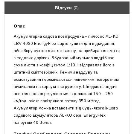
Відгуки (0)
Опис
Акумуляторна садова повітродувка – пилосос AL-KO
LBV 4090 EnergyFlex варто купити для відкидання,
або збору сухого листя з газону, та прибирання сміття
з садових доріжок. Вбудований мульчер подрібнює
сухе листя з коефіцієнтом 1:10, і відправляє його в
штатний сміттєзбірник. Режими наддуву та
всмоктування перемикаються невеликим поворотним
вимикачем на корпусі інструменту. Швидкість подачі
повітря плавно регулюється в діапазоні 150 – 250
км/год, обсяг повітряного потоку 350 м³/год.
Акумулятор можна встановити від будь-якого іншого
садового акумулятора AL-KO серії EnergyFlex
напругою 40 Вольт.