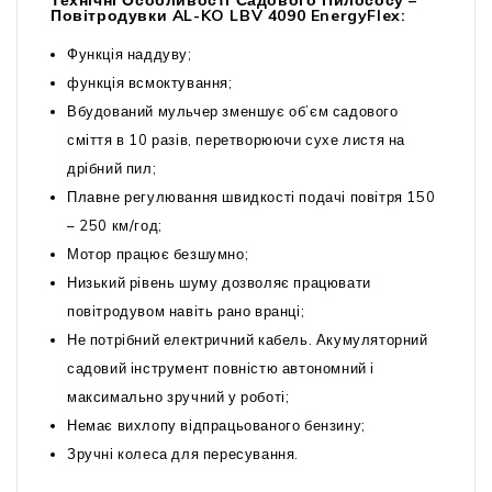
Технічні Особливості Садового Пилососу –
Повітродувки AL-KO LBV 4090 EnergyFlex:
Функція наддуву;
функція всмоктування;
Вбудований мульчер зменшує об’єм садового
сміття в 10 разів, перетворюючи сухе листя на
дрібний пил;
Плавне регулювання швидкості подачі повітря 150
– 250 км/год;
Мотор працює безшумно;
Низький рівень шуму дозволяє працювати
повітродувом навіть рано вранці;
Не потрібний електричний кабель. Акумуляторний
садовий інструмент повністю автономний і
максимально зручний у роботі;
Немає вихлопу відпрацьованого бензину;
Зручні колеса для пересування.