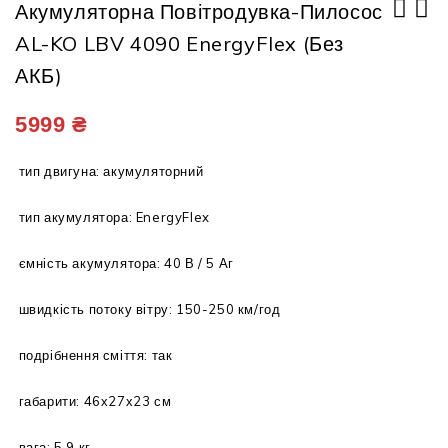
Акумуляторна Повітродувка-Пилосос
AL-KO LBV 4090 EnergyFlex (без
Трактор - газонокосарка SOLO by AL-
KO R 7-63.8 A
АКБ)
5999
₴
тип двигуна: акумуляторний
тип акумулятора: EnergyFlex
ємність акумулятора: 40 В / 5 Аг
швидкість потоку вітру: 150-250 км/год
подрібнення сміття: так
габарити: 46х27х23 см
вага: 5,9 кг