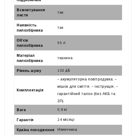
Всмоктування
так
листя
Наявність
так
пилозбірника
Об'єм
55 л
пилозбірника
Матеріал
тканина
пилозбірника
102 дБ
Рівень шуму
– акумуляторна повітродувка; –
мішок для сміття; – інструкція; –
Комплектація
гарантійний талон (без АКБ та
ЗП)
5,9 кг
Вага
24 місяці
Гарантія
Німеччина
Країна походження