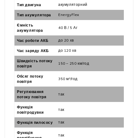
акумуляторний
Тип двигуна
EnergyFlex
Тип акумулятора
Ємність
40 В / 5 Аг
акумулятора
до 20 хв
Час роботи АКБ
до 120 хв
Час заряду АКБ
Швидкість потоку
150 – 250 км/год
повітря
Обсяг потоку
350 м³/год
повітря
Регулювання
так
потоку повітря
Функція
так
повітродувки
так
Функція пилососу
Функція
так
подрібнення