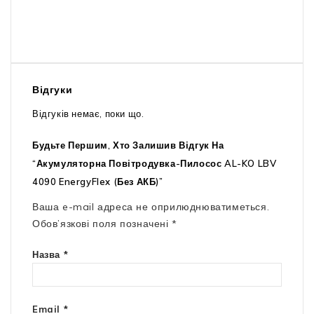
Відгуки
Відгуків немає, поки що.
Будьте Першим, Хто Залишив Відгук На
“Акумуляторна Повітродувка-Пилосос AL-KO LBV
4090 EnergyFlex (без АКБ)”
Ваша e-mail адреса не оприлюднюватиметься.
Обов’язкові поля позначені
*
Назва
*
Email
*