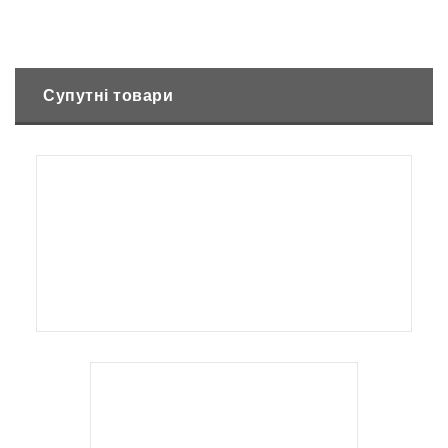
Супутні товари
Немає в наявності
Електричний подрібнювач AL-KO MH 2810 Comfort
14599
₴
Немає в наявності
Мотоблок Solo by AL-KO BF 5002-RІ