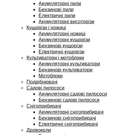
Акумуляторні пили
Бензинові пили
Електричні пили
Акумуляторні висоторізи
Кущорізи і ножиці
Акумуляторні ножиці
Акумуляторні кущорізи
Бензинові кущорізи
Електричні кущорізи
Культиватори і мотоблоки
Акумуляторні культиватори
Бензинові культиватори
Мотоблоки
Подрібнювачі
Садові пилососи
Акумуляторні садові пилососи
Бензинові садові пилососи
Снігоприбирачі
Акумуляторні снігоприбирачі
Бензинові снігоприбирачі
Електричні снігоприбирачі
Дровоколи