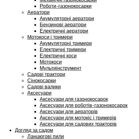
Роботи-газонокосарки
Аератори
Акумуляторні аератори
Бензинові аератори
Електричні аератори
Мотокоси і тримери
Акумуляторні тримери
Електричні тримери
Електричні коси
Мотокоси
Мультиінструмент
Садові трактори
Сінокосарки
Садові валики
Аксесуари
Аксесуари для газонокосарок
Аксесуари для роботів-газонокосарок
Аксесуари для аераторів
Аксесуари для мотокіс і тримерів
Аксесуари для садових тракторів
Догляд за садом
Ланцюгові пили