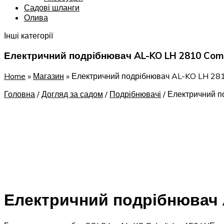
Садові шланги
Олива
Інші категорії
Електричний подрібнювач AL-KO LH 2810 Com
Home
»
Магазин
»
Електричний подрібнювач AL-KO LH 28
Головна
/
Догляд за садом
/
Подрібнювачі
/
Електричний п
Електричний подрібнювач 