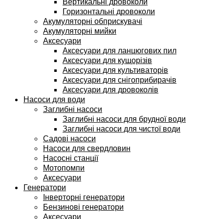
Вертикальні дровоколи
Горизонтальні дровоколи
Акумуляторні обприскувачі
Акумуляторні мийки
Аксесуари
Аксесуари для ланцюгових пил
Аксесуари для кущорізів
Аксесуари для культиваторів
Аксесуари для снігоприбирачів
Аксесуари для дровоколів
Насоси для води
Заглибні насоси
Заглибні насоси для брудної води
Заглибні насоси для чистої води
Садові насоси
Насоси для свердловин
Насосні станції
Мотопомпи
Аксесуари
Генератори
Інверторні генератори
Бензинові генератори
Аксесуари