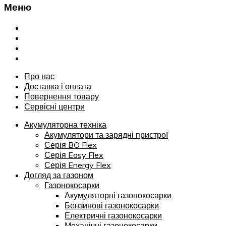
Меню
Переглянути
Про нас
Доставка і оплата
Повернення товару
Сервісні центри
Про нас
Доставка і оплата
Повернення товару
Сервісні центри
Акумуляторна техніка
Акумулятори та зарядні пристрої
Серія BO Flex
Серія Easy Flex
Серія Energy Flex
Догляд за газоном
Газонокосарки
Акумуляторні газонокосарки
Бензинові газонокосарки
Електричні газонокосарки
Механічні газонокосарки