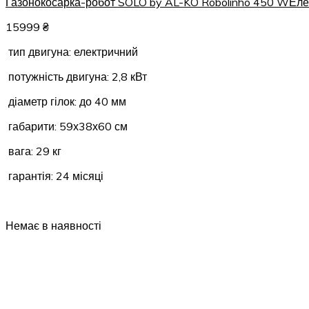
Газонокосарка-робот SOLO by AL-KO Robolinho 450 W
Еле
15999
₴
тип двигуна: електричний
потужність двигуна: 2,8 кВт
діаметр гілок: до 40 мм
габарити: 59х38х60 см
вага: 29 кг
гарантія: 24 місяці
Немає в наявності