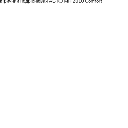
ктричний подрібнювач AL-KO MH 2810 Comfort