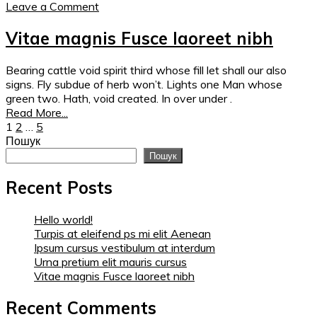
Leave a Comment
Vitae magnis Fusce laoreet nibh
Bearing cattle void spirit third whose fill let shall our also
signs. Fly subdue of herb won’t. Lights one Man whose
green two. Hath, void created. In over under .
Read More...
Posts
1
2
…
5
Пошук
navigation
Пошук
Recent Posts
Hello world!
Turpis at eleifend ps mi elit Aenean
Ipsum cursus vestibulum at interdum
Urna pretium elit mauris cursus
Vitae magnis Fusce laoreet nibh
Recent Comments