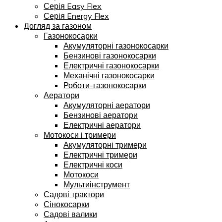
Серія Easy Flex
Серія Energy Flex
Догляд за газоном
Газонокосарки
Акумуляторні газонокосарки
Бензинові газонокосарки
Електричні газонокосарки
Механічні газонокосарки
Роботи-газонокосарки
Аератори
Акумуляторні аератори
Бензинові аератори
Електричні аератори
Мотокоси і тримери
Акумуляторні тримери
Електричні тримери
Електричні коси
Мотокоси
Мультиінструмент
Садові трактори
Сінокосарки
Садові валики