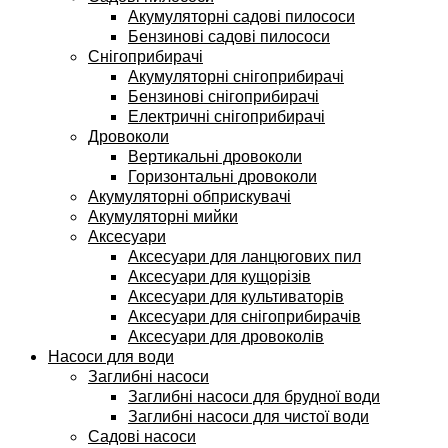
Акумуляторні садові пилососи
Бензинові садові пилососи
Снігоприбирачі
Акумуляторні снігоприбирачі
Бензинові снігоприбирачі
Електричні снігоприбирачі
Дровоколи
Вертикальні дровоколи
Горизонтальні дровоколи
Акумуляторні обприскувачі
Акумуляторні мийки
Аксесуари
Аксесуари для ланцюгових пил
Аксесуари для кущорізів
Аксесуари для культиваторів
Аксесуари для снігоприбирачів
Аксесуари для дровоколів
Насоси для води
Заглибні насоси
Заглибні насоси для брудної води
Заглибні насоси для чистої води
Садові насоси