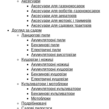
Аксесуари
Аксесуари для газонокосарок
Аксесуари для роботів-газонокосарок
Аксесуари для аераторів
Аксесуари для мотокіс і тримерів
Аксесуари для садових тракторів
Догляд за садом
Ланцюгові пили
Акумуляторні пили
Бензинові пили
Електричні пили
Акумуляторні висоторізи
Кущорізи і ножиці
Акумуляторні ножиці
Акумуляторні кущорізи
Бензинові кущорізи
Електричні кущорізи
Культиватори і мотоблоки
Акумуляторні культиватори
Бензинові культиватори
Мотоблоки
Подрібнювачі
Садові пилососи