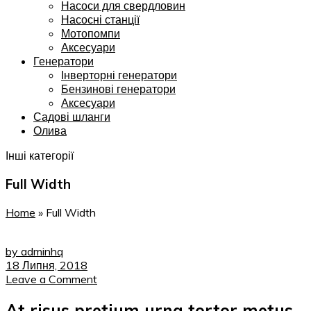
Насоси для свердловин
Насосні станції
Мотопомпи
Аксесуари
Генератори
Інверторні генератори
Бензинові генератори
Аксесуари
Садові шланги
Олива
Інші категорії
Full Width
Home
»
Full Width
by adminhq
18 Липня, 2018
Leave a Comment
At risus pretium urna tortor metus