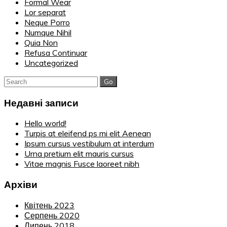
Formal Wear
Lor separat
Neque Porro
Numque Nihil
Quia Non
Refusa Continuar
Uncategorized
Search
for:
Недавні записи
Hello world!
Turpis at eleifend ps mi elit Aenean
Ipsum cursus vestibulum at interdum
Urna pretium elit mauris cursus
Vitae magnis Fusce laoreet nibh
Архіви
Квітень 2023
Серпень 2020
Липень 2018