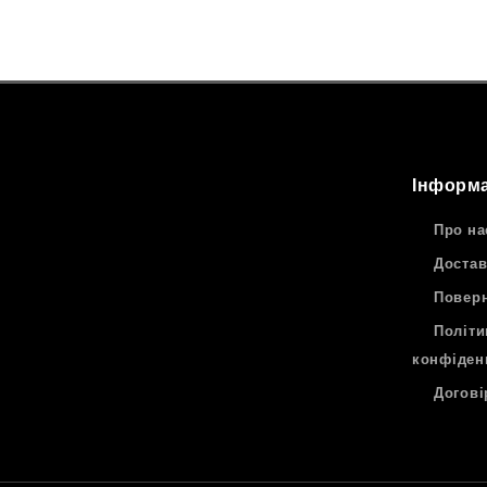
Інформа
Про на
Достав
Поверн
Політи
конфіден
Догові