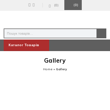
0
0
Каталог Товарів
Gallery
Home
»
Gallery
Fashion stylist and influencer
Lindsey Holland aka Ropes
Love Super-positive Captions
Follow Me on Instagram