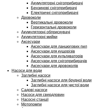
Акумуляторні снігоприбирачі
Бензинові снігоприбирачі
Електричні снігоприбирачі
Дровоколи
Вертикальні дровоколи
Горизонтальні дровоколи
Акумуляторні обприскувачі
Акумуляторні мийки
Аксесуари
Аксесуари для ланцюгових пил
Аксесуари для кущорізів
Аксесуари для культиваторів
Аксесуари для снігоприбирачів
Аксесуари для дровоколів
Насоси для води
Заглибні насоси
Заглибні насоси для брудної води
Заглибні насоси для чистої води
Садові насоси
Насоси для свердловин
Насосні станції
Мотопомпи