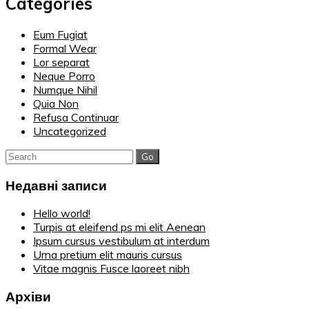
Categories
Eum Fugiat
Formal Wear
Lor separat
Neque Porro
Numque Nihil
Quia Non
Refusa Continuar
Uncategorized
Search
for:
Недавні записи
Hello world!
Turpis at eleifend ps mi elit Aenean
Ipsum cursus vestibulum at interdum
Urna pretium elit mauris cursus
Vitae magnis Fusce laoreet nibh
Архіви