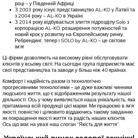
році – у Південній Африці.
З 2003 року існує представництво AL-KO у Латвії та
з 2004 року – AL-KO в Україні.
З 2014 року відбувається злиття підрозділу Solo з
корпорацією AL-KO, розширення потужностей та
новий крок у розвитку на Європейському ринку.
Ребрендинг, тепер і SOLO by AL-KO – це світове
ім’я!
Ці фірми дозволяють на високому рівні обслуговувати
клієнтів у всьому світі. На сьогодні група підприємств має
свої представництва та заводи у більш ніж 40 країнах.
Комфорт і надійність разом із технологічно
прогресивними технологіями – це дуже важливі чинники
людського життя, що є відображенням результату нашої
діяльності. Ось у чому виявляється наша унікальність, яка
притаманна всій продукції цієї марки. Ми працюємо в ім’я
якості, повністю і цілковито віддаючись такому завданню
як покращення якості життя та радість наших клієнтів.
Ось що має на увазі наш слоган “Якість для життя”.