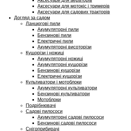
Аксесуари для аераторів
Аксесуари для мотокіс і тримерів
Аксесуари для садових тракторів
Догляд за садом
Ланцюгові пили
Акумуляторні пили
Бензинові пили
Електричні пили
Акумуляторні висоторізи
Кущорізи і ножиці
Акумуляторні ножиці
Акумуляторні кущорізи
Бензинові кущорізи
Електричні кущорізи
Культиватори і мотоблоки
Акумуляторні культиватори
Бензинові культиватори
Мотоблоки
Подрібнювачі
Садові пилососи
Акумуляторні садові пилососи
Бензинові садові пилососи
Снігоприбирачі