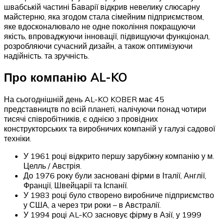
швабській частині Баварії відкрив невелику слюсарну
майстерню, яка згодом стала сімейним підприємством,
яке вдосконалювало не одне покоління покращуючи
якість, впроваджуючи інновації, підвищуючи функціонал,
розробляючи сучасний дизайн, а також оптимізуючи
надійність. та зручність.
Про компанію AL-KO
На сьогоднішній день AL-KO KOBER має 45
представництв по всій планеті, налічуючи понад чотири
тисячі співробітників, є однією з провідних
конструкторських та виробничих компаній у галузі садової
техніки.
У 1961 році відкрито першу зарубіжну компанію у м.
Целль / Австрія.
До 1976 року були засновані фірми в Італії, Англії,
Франції, Швейцарії та Іспанії.
У 1983 році було створено виробниче підприємство
у США, а через три роки – в Австралії.
У 1994 році AL-KO засновує фірму в Азії, у 1999