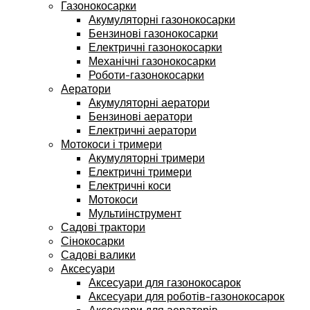
Газонокосарки
Акумуляторні газонокосарки
Бензинові газонокосарки
Електричні газонокосарки
Механічні газонокосарки
Роботи-газонокосарки
Аератори
Акумуляторні аератори
Бензинові аератори
Електричні аератори
Мотокоси і тримери
Акумуляторні тримери
Електричні тримери
Електричні коси
Мотокоси
Мультиінструмент
Садові трактори
Сінокосарки
Садові валики
Аксесуари
Аксесуари для газонокосарок
Аксесуари для роботів-газонокосарок