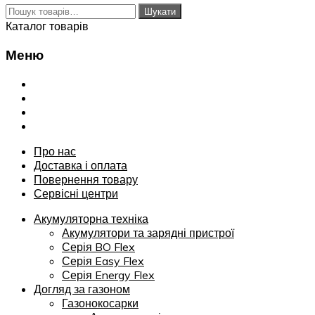
Шукати:
Шукати
Каталог товарів
Меню
Переглянути
Про нас
Доставка і оплата
Повернення товару
Сервісні центри
Про нас
Доставка і оплата
Повернення товару
Сервісні центри
Акумуляторна техніка
Акумулятори та зарядні пристрої
Серія BO Flex
Серія Easy Flex
Серія Energy Flex
Догляд за газоном
Газонокосарки