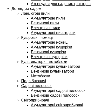
Аксесуари для садових тракторів
Догляд за садом
Ланцюгові пили
Акумуляторні пили
Бензинові пили
Електричні пили
Акумуляторні висоторізи
Кущорізи і ножиці
Акумуляторні ножиці
Акумуляторні кущорізи
Бензинові кущорізи
Електричні кущорізи
Культиватори і мотоблоки
Акумуляторні культиватори
Бензинові культиватори
Мотоблоки
Подрібнювачі
Садові пилососи
Акумуляторні садові пилососи
Бензинові садові пилососи
Снігоприбирачі
Акумуляторні снігоприбирачі