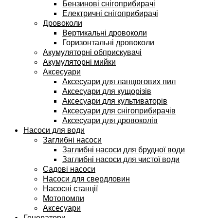
Бензинові снігоприбирачі
Електричні снігоприбирачі
Дровоколи
Вертикальні дровоколи
Горизонтальні дровоколи
Акумуляторні обприскувачі
Акумуляторні мийки
Аксесуари
Аксесуари для ланцюгових пил
Аксесуари для кущорізів
Аксесуари для культиваторів
Аксесуари для снігоприбирачів
Аксесуари для дровоколів
Насоси для води
Заглибні насоси
Заглибні насоси для брудної води
Заглибні насоси для чистої води
Садові насоси
Насоси для свердловин
Насосні станції
Мотопомпи
Аксесуари
Генератори