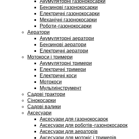
Акумуляторні газонокосарки
Бензинові газонокосарки
Електричні газонокосарки
Механічні газонокосарки
Роботи-газонокосарки
Аератори
Акумуляторні аератори
Бензинові аератори
Електричні аератори
Мотокоси і тримери
Акумуляторні тримери
Електричні тримери
Електричні коси
Мотокоси
Мультиінструмент
Садові трактори
Сінокосарки
Садові валики
Аксесуари
Аксесуари для газонокосарок
Аксесуари для роботів-газонокосарок
Аксесуари для аераторів
Аксесуари для мотокіс і тримерів