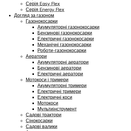
Серія Easy Flex
Серія Energy Flex
Догляд за газоном
Газонокосарки
Акумуляторні газонокосарки
Бензинові газонокосарки
Електричні газонокосарки
Механічні газонокосарки
Роботи-газонокосарки
Аератори
Акумуляторні аератори
Бензинові аератори
Електричні аератори
Мотокоси і тримери
Акумуляторні тримери
Електричні тримери
Електричні коси
Мотокоси
Мультиінструмент
Садові трактори
Сінокосарки
Садові валики