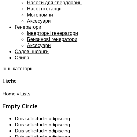
Насоси для свердловин
Насосні станції
Мотопомпи
Аксесуари
Генератори
Інверторні генератори
Бензинові генератори
Аксесуари
Садові шланги
Олива
Інші категорії
Lists
Home
»
Lists
Empty Circle
Duis sollicitudin adipiscing
Duis sollicitudin adipiscing
Duis sollicitudin adipiscing
Duis sollicitudin adipiscing