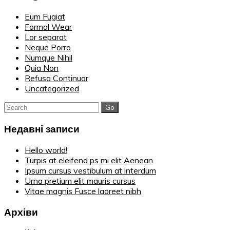
Eum Fugiat
Formal Wear
Lor separat
Neque Porro
Numque Nihil
Quia Non
Refusa Continuar
Uncategorized
Search
for:
Недавні записи
Hello world!
Turpis at eleifend ps mi elit Aenean
Ipsum cursus vestibulum at interdum
Urna pretium elit mauris cursus
Vitae magnis Fusce laoreet nibh
Архіви