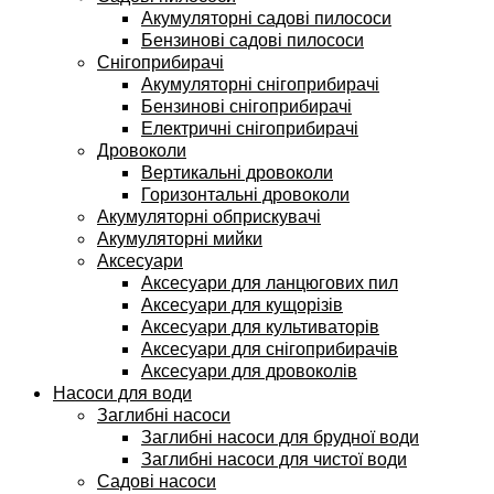
Акумуляторні садові пилососи
Бензинові садові пилососи
Снігоприбирачі
Акумуляторні снігоприбирачі
Бензинові снігоприбирачі
Електричні снігоприбирачі
Дровоколи
Вертикальні дровоколи
Горизонтальні дровоколи
Акумуляторні обприскувачі
Акумуляторні мийки
Аксесуари
Аксесуари для ланцюгових пил
Аксесуари для кущорізів
Аксесуари для культиваторів
Аксесуари для снігоприбирачів
Аксесуари для дровоколів
Насоси для води
Заглибні насоси
Заглибні насоси для брудної води
Заглибні насоси для чистої води
Садові насоси