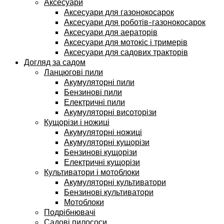
Аксесуари
Аксесуари для газонокосарок
Аксесуари для роботів-газонокосарок
Аксесуари для аераторів
Аксесуари для мотокіс і тримерів
Аксесуари для садових тракторів
Догляд за садом
Ланцюгові пили
Акумуляторні пили
Бензинові пили
Електричні пили
Акумуляторні висоторізи
Кущорізи і ножиці
Акумуляторні ножиці
Акумуляторні кущорізи
Бензинові кущорізи
Електричні кущорізи
Культиватори і мотоблоки
Акумуляторні культиватори
Бензинові культиватори
Мотоблоки
Подрібнювачі
Садові пилососи