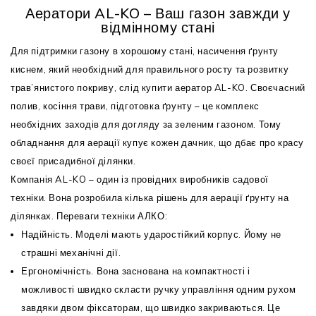
Аератори AL-KO – Ваш газон завжди у
відмінному стані
Для підтримки газону в хорошому стані, насичення ґрунту
киснем, який необхідний для правильного росту та розвитку
трав’янистого покриву, слід купити аератор AL-KO. Своєчасний
полив, косіння трави, підготовка ґрунту – це комплекс
необхідних заходів для догляду за зеленим газоном. Тому
обладнання для аерації купує кожен дачник, що дбає про красу
своєї присадибної ділянки.
Компанія AL-KO – один із провідних виробників садової
техніки. Вона розробила кілька рішень для аерації ґрунту на
ділянках. Переваги техніки АЛКО:
Надійність. Моделі мають ударостійкий корпус. Йому не
страшні механічні дії.
Ергономічність. Вона заснована на компактності і
можливості швидко скласти ручку управління одним рухом
завдяки двом фіксаторам, що швидко закриваються. Це