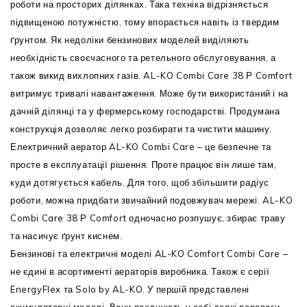
роботи на просторих ділянках. Така техніка відрізняється
підвищеною потужністю, тому впорається навіть із твердим
ґрунтом. Як недоліки бензинових моделей виділяють
необхідність своєчасного та ретельного обслуговування, а
також викид вихлопних газів. AL-KO Combi Care 38 Р Comfort
витримує тривалі навантаження. Може бути використаний і на
дачній ділянці та у фермерському господарстві. Продумана
конструкція дозволяє легко розбирати та чистити машину.
Електричний аератор AL-KO Combi Care – це безпечне та
просте в експлуатації рішення. Проте працює він лише там,
куди дотягується кабель. Для того, щоб збільшити радіус
роботи, можна придбати звичайний подовжувач мережі. AL-KO
Combi Care 38 Р Comfort одночасно розпушує, збирає траву
та насичує ґрунт киснем.
Бензинові та електричні моделі AL-KO Comfort Combi Care –
не єдині в асортименті аераторів виробника. Також є серії
EnergyFlex та Solo by AL-KO. У першій представлені