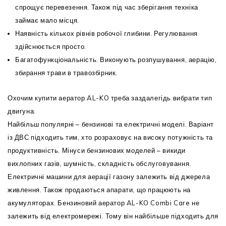
спрощує перевезення. Також під час зберігання техніка
займає мало місця.
Наявність кількох рівнів робочої глибини. Регулювання
здійснюється просто.
Багатофункціональність. Виконують розпушування, аерацію,
збирання трави в травозбірник.
Охочим купити аератор AL-KO треба заздалегідь вибрати тип
двигуна.
Найбільш популярні – бензинові та електричні моделі. Варіант
із ДВС підходить тим, хто розраховує на високу потужність та
продуктивність. Мінуси бензинових моделей – викиди
вихлопних газів, шумність, складність обслуговування.
Електричні машини для аерації газону залежить від джерела
живлення. Також продаються апарати, що працюють на
акумуляторах. Бензиновий аератор AL-KO Combi Care не
залежить від електромережі. Тому він найбільше підходить для