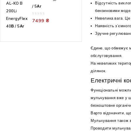
Відсутність вихло
/ 5Аг
бензиновими моде
Невелика вага. Це
0
7499
₴
out
Наявність з’ємного
of
Зручне регулюванн
5
Єдине, що обмежує м
обслуговування.
На невеликих терито
ділянок.
Електричні ко
Функціональні можли
мульчування вже у шт
безкоштовне органічн
Варто відзначити, щ
Мульчування також з
Проводити мульчуванн