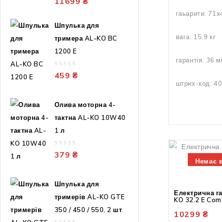
11699
₴
out
гаьарити: 71x
of
5
Шпулька для
вага: 15,9 кг
тримера AL-KO BC
1200 E
гарантія: 36 м
0
459
₴
out
штрих-код: 4
of
5
Олива моторна 4-
тактна AL-KO 10W40
1 л
0
379
₴
out
Немає в
of
5
Шпулька для
Електрична г
тримерів AL-KO GTE
KO 32.2 E Com
350 / 450 / 550, 2 шт
10299
₴