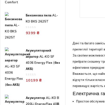
5
Бензинова пила AL-
KO BKS 2625T
0
9399
₴
out
of
Дачі та багато заміс
5
прилеглої території 
Акумуляторний
За своїми можливост
аератор AL-KO SF
прибрати скошену тра
4036 Energy Flex (без
ефективне природне
АКБ)
Вважається, що найкр
0
10199
₴
відчути тільки влас
out
перевищує вартість 
of
5
Електрична г
Акумулятор AL-KO B
Простое обслужива
200Li EnergyFlex 40В