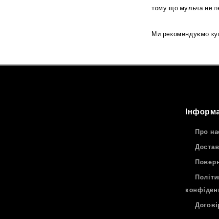
тому що мульча не п
Ми рекомендуємо куп
Інформа
Про на
Достав
Поверн
Політи
конфіден
Догові