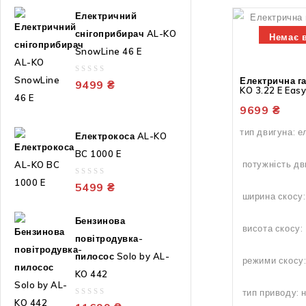
Електричний
снігоприбирач AL-KO
Немає в
SnowLine 46 E
Електрична г
0
9499
₴
KO 3.22 E Easy
out
of
9699
₴
5
тип двигуна: 
Електрокоса AL-KO
BC 1000 E
потужність дв
0
5499
₴
out
ширина скосу:
of
5
Бензинова
висота скосу:
повітродувка-
пилосос Solo by AL-
режими скосу: 
KO 442
тип приводу: 
0