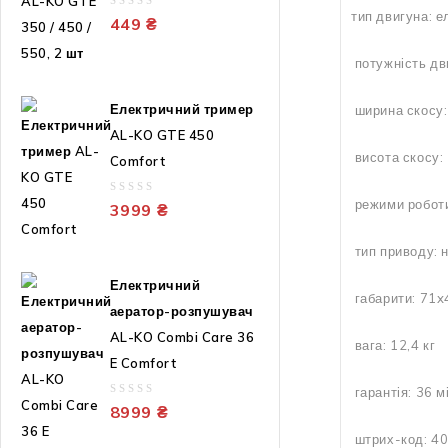
тип двигуна: 
0
449
₴
out
of
потужність дв
5
Електричний тример
ширина скосу:
AL-KO GTE 450
висота скосу:
Comfort
режими роботи:
0
3999
₴
out
of
тип приводу: 
5
Електричний
габарити: 71x
аератор-розпушувач
AL-KO Combi Care 36
вага: 12,4 кг
E Comfort
гарантія: 36 м
0
8999
₴
out
штрих-код: 4
of