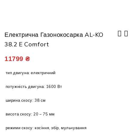
Електрична Газонокосарка AL-KO
38.2 E Comfort
Електрична газонокосарка AL-KO 3.22
Бензинова газонокосарка AL-KO 473
E Easy
SP-B Premium
11799
₴
тип двигуна: електричний
потужність двигуна: 1600 Вт
ширина скосу: 38 см
висота скосу: 20 – 75 мм
режими скосу: косіння, збір, мульчування