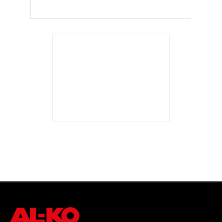
Немає в наявності
Мотокоса SOLO by AL-KO 126 B
10799
₴