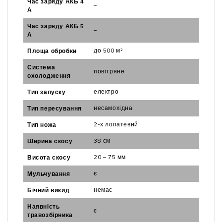
Час заряду АКБ 4
–
А
Час заряду АКБ 5
–
А
до 500 м²
Площа обробки
Система
повітряне
охолодження
електро
Тип запуску
несамохідна
Тип пересування
2-х лопатевий
Тип ножа
38 см
Ширина скосу
20 – 75 мм
Висота скосу
є
Мульчування
немає
Бічний викид
Наявність
є
травозбірника