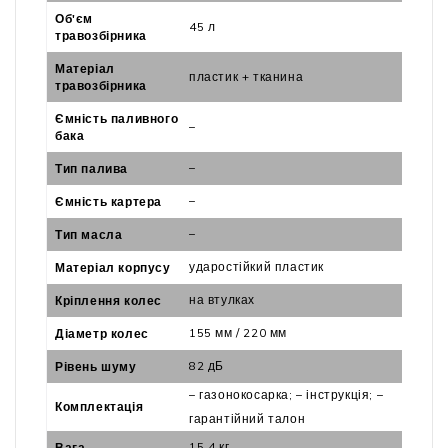
Об'єм
45 л
травозбірника
Матеріал
пластик + тканина
травозбірника
Ємність паливного
–
бака
–
Тип палива
–
Ємність картера
–
Тип масла
ударостійкий пластик
Матеріал корпусу
на втулках
Кріплення колес
155 мм / 220 мм
Діаметр колес
82 дБ
Рівень шуму
– газонокосарка; – інструкція; –
Комплектація
гарантійний талон
15,4 кг
Вага