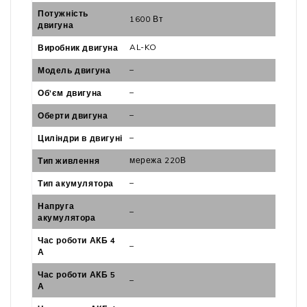
Потужність
1600 Вт
двигуна
AL-KO
Виробник двигуна
–
Модель двигуна
–
Об'єм двигуна
–
Оберти двигуна
–
Циліндри в двигуні
мережа 220В
Тип живлення
–
Тип акумулятора
Напруга
–
акумулятора
Час роботи АКБ 4
–
А
Час роботи АКБ 5
–
А