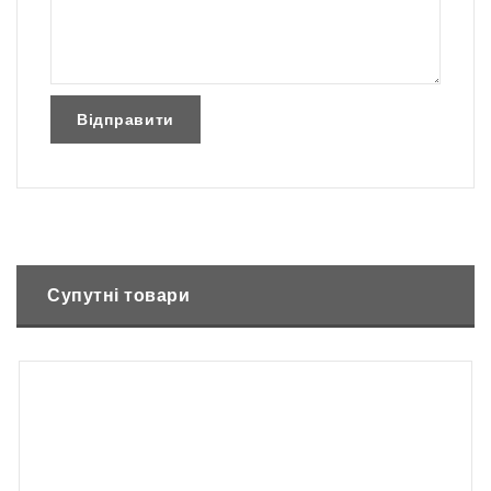
Супутні товари
Немає в наявності
Бензиновий аератор-розпушувач AL-KO Combi Care 38 P