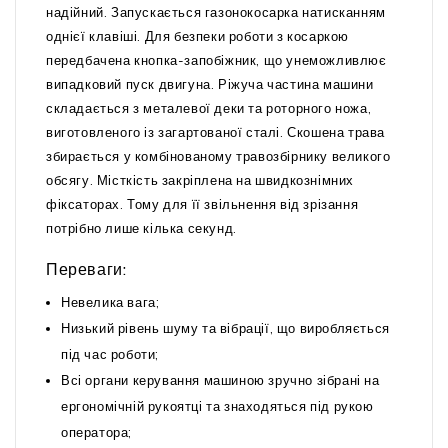
надійний. Запускається газонокосарка натисканням
однієї клавіші. Для безпеки роботи з косаркою
передбачена кнопка-запобіжник, що унеможливлює
випадковий пуск двигуна. Ріжуча частина машини
складається з металевої деки та роторного ножа,
виготовленого із загартованої сталі. Скошена трава
збирається у комбінованому травозбірнику великого
обсягу. Місткість закріплена на швидкознімних
фіксаторах. Тому для її звільнення від зрізання
потрібно лише кілька секунд.
Переваги:
Невелика вага;
Низький рівень шуму та вібрації, що виробляється
під час роботи;
Всі органи керування машиною зручно зібрані на
ергономічній рукоятці та знаходяться під рукою
оператора;