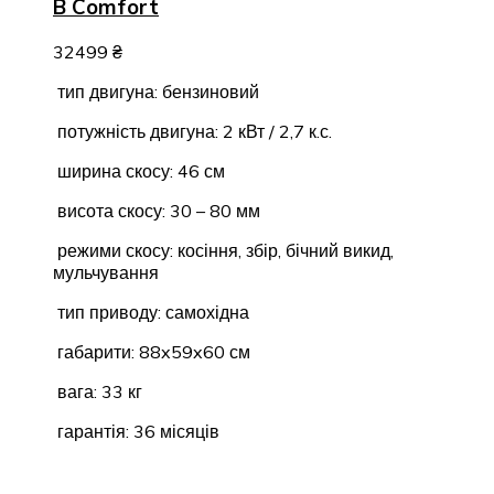
B Comfort
32499
₴
тип двигуна: бензиновий
потужність двигуна: 2 кВт / 2,7 к.с.
ширина скосу: 46 см
висота скосу: 30 – 80 мм
режими скосу: косіння, збір, бічний викид,
мульчування
тип приводу: самохідна
габарити: 88x59x60 см
вага: 33 кг
гарантія: 36 місяців