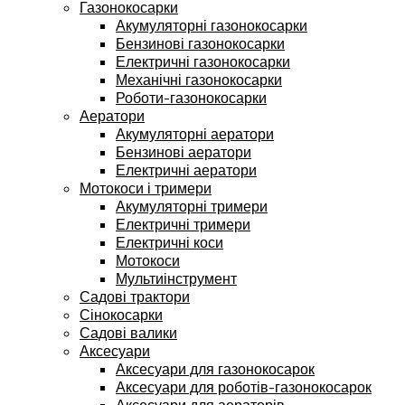
Газонокосарки
Акумуляторні газонокосарки
Бензинові газонокосарки
Електричні газонокосарки
Механічні газонокосарки
Роботи-газонокосарки
Аератори
Акумуляторні аератори
Бензинові аератори
Електричні аератори
Мотокоси і тримери
Акумуляторні тримери
Електричні тримери
Електричні коси
Мотокоси
Мультиінструмент
Садові трактори
Сінокосарки
Садові валики
Аксесуари
Аксесуари для газонокосарок
Аксесуари для роботів-газонокосарок