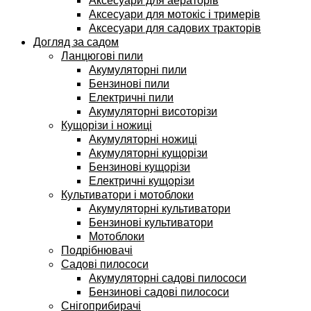
Аксесуари для аераторів
Аксесуари для мотокіс і тримерів
Аксесуари для садових тракторів
Догляд за садом
Ланцюгові пили
Акумуляторні пили
Бензинові пили
Електричні пили
Акумуляторні висоторізи
Кущорізи і ножиці
Акумуляторні ножиці
Акумуляторні кущорізи
Бензинові кущорізи
Електричні кущорізи
Культиватори і мотоблоки
Акумуляторні культиватори
Бензинові культиватори
Мотоблоки
Подрібнювачі
Садові пилососи
Акумуляторні садові пилососи
Бензинові садові пилососи
Снігоприбирачі