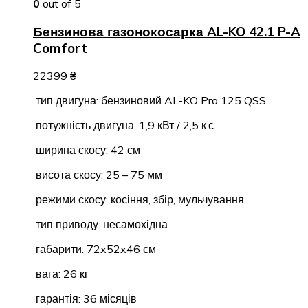
0
out of 5
Бензинова газонокосарка AL-KO 42.1 P-A
Comfort
22399
₴
тип двигуна: бензиновий AL-KO Pro 125 QSS
потужність двигуна: 1,9 кВт / 2,5 к.с.
ширина скосу: 42 см
висота скосу: 25 – 75 мм
режими скосу: косіння, збір, мульчування
тип приводу: несамохідна
габарити: 72x52x46 см
вага: 26 кг
гарантія: 36 місяців