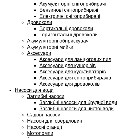
Акумуляторні снігоприбирачі
Бензинові снігоприбирачі
Електричні снігоприбирачі
Дровоколи
Вертикальні дровоколи
Горизонтальні дровоколи
Акумуляторні обприскувачі
Акумуляторні мийки
Аксесуари
Аксесуари для ланцюгових пил
Аксесуари для кущорізів
Аксесуари для культиваторів
Аксесуари для снігоприбирачів
Аксесуари для дровоколів
Насоси для води
Заглибні насоси
Заглибні насоси для брудної води
Заглибні насоси для чистої води
Садові насоси
Насоси для свердловин
Насосні станції
Мотопомпи