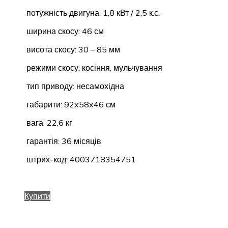
потужність двигуна: 1,8 кВт / 2,5 к.с.
ширина скосу: 46 см
висота скосу: 30 – 85 мм
режими скосу: косіння, мульчування
тип приводу: несамохідна
габарити: 92x58x46 см
вага: 22,6 кг
гарантія: 36 місяців
штрих-код: 4003718354751
Купити