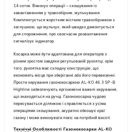
14 соток. Виконує операції – скошування із
завантаженням у травозбірник, мульчування.
Комплектується жорстким містким травозбірником з
заглушкою, що мульчує, який швидко демонтується
для спорожнення, про своєчасне розвантаження
сигналізує індикатор.
Косарка може бути адаптована для операторів з
різним зростом завдяки регульованій рукоятці, крім
того, рукоятка має складну конструкцію, що
економить місце при зберіганні або його перевезенні.
Просте керування газонокосаркою AL-KO 46.3 SP-B
Highline забезпечують ергономічні важелі керування,
що знаходяться на ручці. Газонокосарка чудово
пересувається ділянкою і справляється з усіма
операціями скошування, акуратно обкошує краї
газону і може виконувати покіс на потрібній висоті.
Технічні Особливості Газонокосарки AL-KO