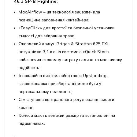
46.3 SP-B Highline:
MaxAirflow – ця технологія забезпечила
повноцінне заповнення контейнера;
«EasyClick» для простої та безпечної установки
ємності для збирання трави;
Оновлений двигун Briggs & Stratton 625 EХі
потужністю 3,1 к.с, із системою «Quick Start»
забезпечив економну витрату палива та має високу
надійність;
Інноваційна система зберігання Upstanding –
газонокосарка при зберіганні може бути у
вертикальному положенні;
Сім ступенів центрального регулювання висоти
косіння;
Колеса мають великий розмір та встановлені на
підшипниках.