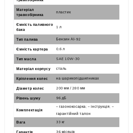
Матеріал
пластик
травозбірника
Ємність паливного
1 л
бака
Бензин АІ-92
Тип палива
0,6 л
Ємність картера
SAE 10W-30
Тип масла
сталь
Матеріал корпусу
на шарикопідшипниках
Кріплення колес
200 мм / 280 мм
Діаметр колес
96 дБ
Рівень шуму
– газонокосарка; – інструкція; –
Комплектація
гарантійний талон
33 кг
Вага
36 місяців
Гарантія