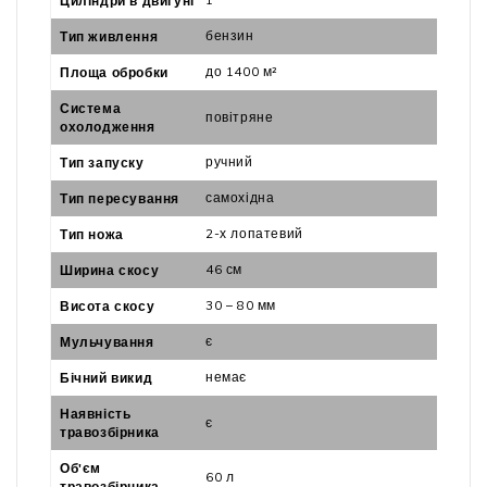
Циліндри в двигуні
бензин
Тип живлення
до 1400 м²
Площа обробки
Система
повітряне
охолодження
ручний
Тип запуску
самохідна
Тип пересування
2-х лопатевий
Тип ножа
46 см
Ширина скосу
30 – 80 мм
Висота скосу
є
Мульчування
немає
Бічний викид
Наявність
є
травозбірника
Об'єм
60 л
травозбірника