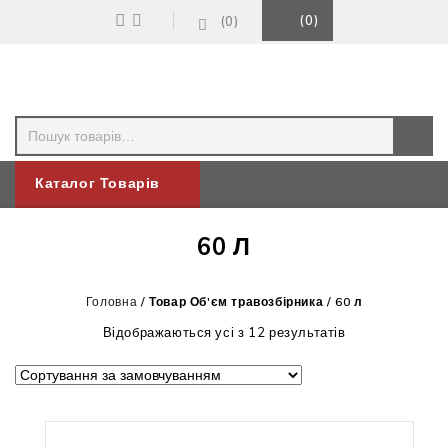
0
0
Каталог Товарів
60 Л
Головна
/
Товар Об'єм травозбірника
/
60 л
Відображаються усі з 12 результатів