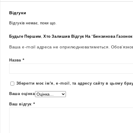
Відгуки
Відгуків немає, поки що.
Будьте Першим, Хто Залишив Відгук На “Бензинова Газонок
Ваша e-mail адреса не оприлюднюватиметься.
Обов’язко
Назва
*
Зберегти моє ім'я, e-mail, та адресу сайту в цьому бр
Ваша оцінка
Ваш відгук
*