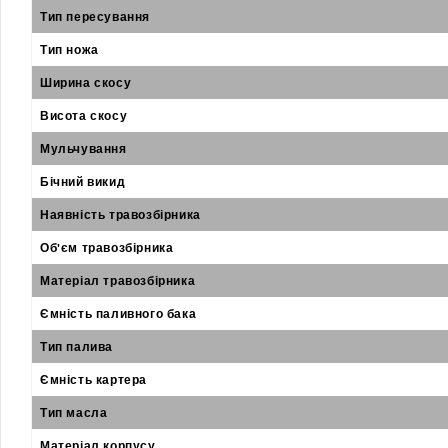
Тип пересування
Тип ножа
Ширина скосу
Висота скосу
Мульчування
Бічний викид
Наявність травозбірника
Об'єм травозбірника
Матеріал травозбірника
Ємність паливного бака
Тип палива
Ємність картера
Тип масла
Матеріал корпусу