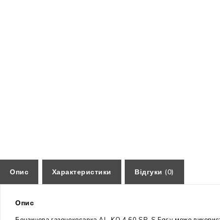
Опис
Характеристики
Відгуки (0)
Опис
Бензинова газонокосарка AL-KO 4.60 SP-S Easy може використо