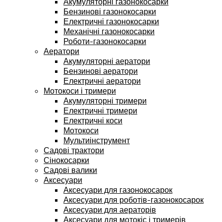
Акумуляторні газонокосарки
Бензинові газонокосарки
Електричні газонокосарки
Механічні газонокосарки
Роботи-газонокосарки
Аератори
Акумуляторні аератори
Бензинові аератори
Електричні аератори
Мотокоси і тримери
Акумуляторні тримери
Електричні тримери
Електричні коси
Мотокоси
Мультиінструмент
Садові трактори
Сінокосарки
Садові валики
Аксесуари
Аксесуари для газонокосарок
Аксесуари для роботів-газонокосарок
Аксесуари для аераторів
Аксесуари для мотокіс і тримерів