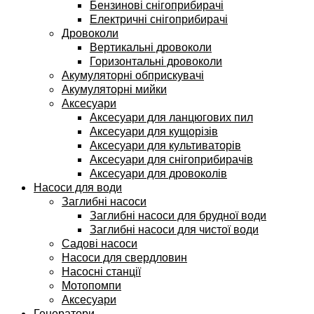
Бензинові снігоприбирачі
Електричні снігоприбирачі
Дровоколи
Вертикальні дровоколи
Горизонтальні дровоколи
Акумуляторні обприскувачі
Акумуляторні мийки
Аксесуари
Аксесуари для ланцюгових пил
Аксесуари для кущорізів
Аксесуари для культиваторів
Аксесуари для снігоприбирачів
Аксесуари для дровоколів
Насоси для води
Заглибні насоси
Заглибні насоси для брудної води
Заглибні насоси для чистої води
Садові насоси
Насоси для свердловин
Насосні станції
Мотопомпи
Аксесуари
Генератори