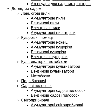
Аксесуари для садових тракторів
Догляд за садом
Ланцюгові пили
Акумуляторні пили
Бензинові пили
Електричні пили
Акумуляторні висоторізи
Кущорізи і ножиці
Акумуляторні ножиці
Акумуляторні кущорізи
Бензинові кущорізи
Електричні кущорізи
Культиватори і мотоблоки
Акумуляторні культиватори
Бензинові культиватори
Мотоблоки
Подрібнювачі
Садові пилососи
Акумуляторні садові пилососи
Бензинові садові пилососи
Снігоприбирачі
Акумуляторні снігоприбирачі