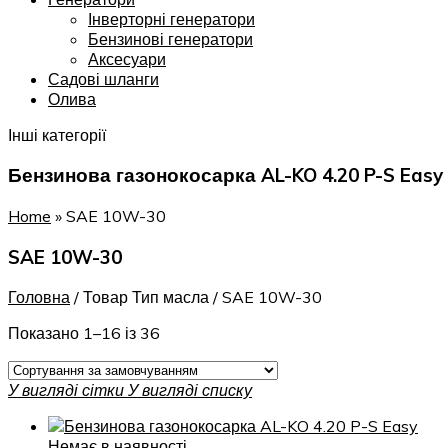
Інверторні генератори
Бензинові генератори
Аксесуари
Садові шланги
Олива
Інші категорії
Бензинова газонокосарка AL-KO 4.20 P-S Easy
Home
»
SAE 10W-30
SAE 10W-30
Головна
/
Товар Тип масла
/
SAE 10W-30
Показано 1–16 із 36
У вигляді сітки
У вигляді списку
Немає в наявності