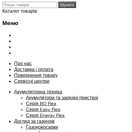
Шукати:
Шукати
Каталог товарів
Меню
Переглянути
Про нас
Доставка і оплата
Повернення товару
Сервісні центри
Про нас
Доставка і оплата
Повернення товару
Сервісні центри
Акумуляторна техніка
Акумулятори та зарядні пристрої
Серія BO Flex
Серія Easy Flex
Серія Energy Flex
Догляд за газоном
Газонокосарки