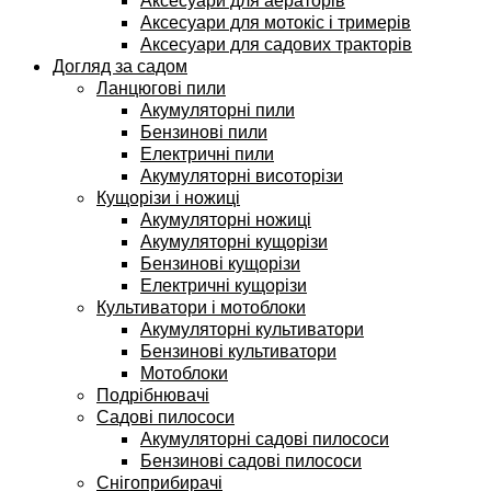
Аксесуари для аераторів
Аксесуари для мотокіс і тримерів
Аксесуари для садових тракторів
Догляд за садом
Ланцюгові пили
Акумуляторні пили
Бензинові пили
Електричні пили
Акумуляторні висоторізи
Кущорізи і ножиці
Акумуляторні ножиці
Акумуляторні кущорізи
Бензинові кущорізи
Електричні кущорізи
Культиватори і мотоблоки
Акумуляторні культиватори
Бензинові культиватори
Мотоблоки
Подрібнювачі
Садові пилососи
Акумуляторні садові пилососи
Бензинові садові пилососи
Снігоприбирачі