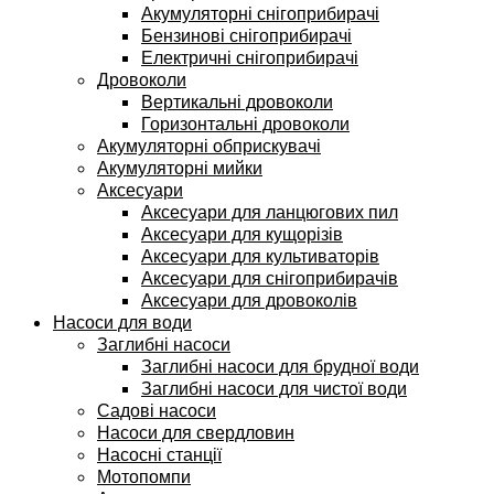
Акумуляторні снігоприбирачі
Бензинові снігоприбирачі
Електричні снігоприбирачі
Дровоколи
Вертикальні дровоколи
Горизонтальні дровоколи
Акумуляторні обприскувачі
Акумуляторні мийки
Аксесуари
Аксесуари для ланцюгових пил
Аксесуари для кущорізів
Аксесуари для культиваторів
Аксесуари для снігоприбирачів
Аксесуари для дровоколів
Насоси для води
Заглибні насоси
Заглибні насоси для брудної води
Заглибні насоси для чистої води
Садові насоси
Насоси для свердловин
Насосні станції
Мотопомпи