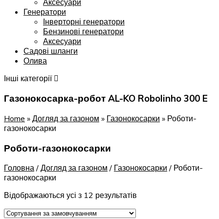
Аксесуари
Генератори
Інверторні генератори
Бензинові генератори
Аксесуари
Садові шланги
Олива
Інші категорії
Газонокосарка-робот AL-KO Robolinho 300 E
Home
»
Догляд за газоном
»
Газонокосарки
»
Роботи-
газонокосарки
Роботи-газонокосарки
Головна
/
Догляд за газоном
/
Газонокосарки
/
Роботи-
газонокосарки
Відображаються усі з 12 результатів