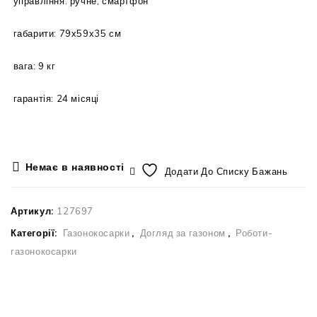
управління: ручне, смартфон
габарити: 79х59х35 см
вага: 9 кг
гарантія: 24 місяці
Немає в наявності
Додати До Списку Бажань
Артикул:
127697
Категорії:
Газонокосарки
,
Догляд за газоном
,
Роботи-
газонокосарки