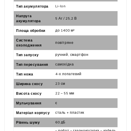
Li-Ion
Тип акумулятора
Напруга
5 Аг / 25,2 В
акумулятора
до 1400 м²
Площа обробки
Система
повітряне
охолодження
ручний
,
смартфон
Тип запуску
самохідна
Тип пересування
4-х лопатевий
Тип ножа
23 см
Ширина скосу
22 – 55 мм
Висота скосу
є
Мульчування
сталь + пластик
Матеріал корпусу
60 дБ
Рівень шуму
– робот – газонокосарка – кабель