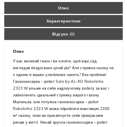
Опис
Характеристики
Відгуки (0)
Опис
У вас великий газон і ви хочете, щоб ваш сад
виглядав бездоганно цілий рік? Але стрижка газону не
є одним із ваших улюблених занять? Без проблем!
Газонокосарка – робот Solo by AL-KO Robolinho
2323 W візьме на себе надокучливу роботу за вас і
забезпечить ідеальний стрижку вашого газону.
Маленька, але потужна газонокосарка – робот
Robolinho 2323 W може обробляти максимум 2300
м² газону, поки ви присвячуєте себе прекрасним
речам у житті. Нехай зручна газонокосарка – робот