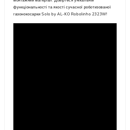
монтажний матеріал. Довіртеся унікальній
функціональності та якості сучасної роботизованої
газонокосарки Solo by AL-KO Robolinho 2323W!