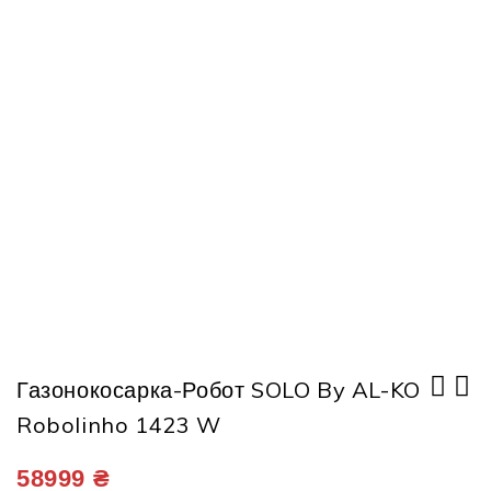
Газонокосарка-Робот SOLO By AL-KO
Robolinho 1423 W
Газонокосарка-робот SOLO by AL-KO
Газонокосарка-робот SOLO by AL-KO
Robolinho 822 W
Robolinho 2323 W
58999
₴