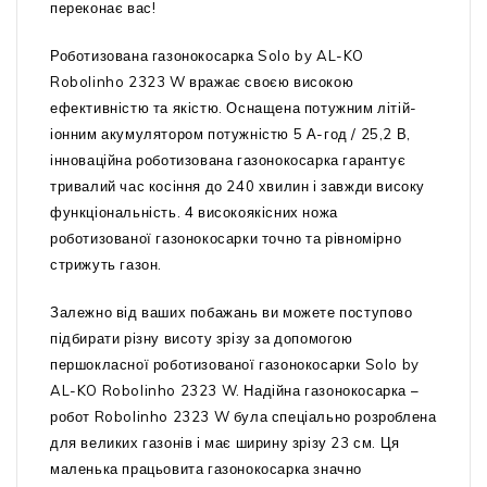
переконає вас!
Роботизована газонокосарка Solo by AL-KO
Robolinho 2323 W вражає своєю високою
ефективністю та якістю. Оснащена потужним літій-
іонним акумулятором потужністю 5 А-год / 25,2 В,
інноваційна роботизована газонокосарка гарантує
тривалий час косіння до 240 хвилин і завжди високу
функціональність. 4 високоякісних ножа
роботизованої газонокосарки точно та рівномірно
стрижуть газон.
Залежно від ваших побажань ви можете поступово
підбирати різну висоту зрізу за допомогою
першокласної роботизованої газонокосарки Solo by
AL-KO Robolinho 2323 W. Надійна газонокосарка –
робот Robolinho 2323 W була спеціально розроблена
для великих газонів і має ширину зрізу 23 см. Ця
маленька працьовита газонокосарка значно