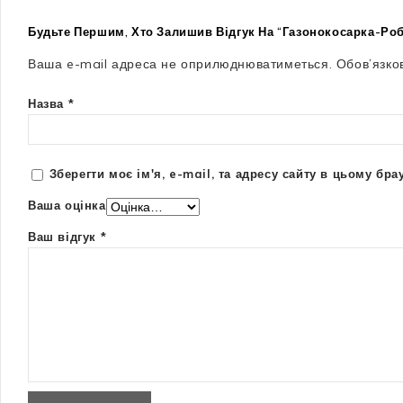
Будьте Першим, Хто Залишив Відгук На “Газонокосарка-Ро
Ваша e-mail адреса не оприлюднюватиметься.
Обов’язко
Назва
*
Зберегти моє ім'я, e-mail, та адресу сайту в цьому бр
Ваша оцінка
Ваш відгук
*