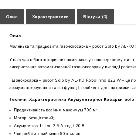
Опис
Характеристики
Відгуки (0)
Опис
Маленька та працьовита газонокосарка – робот Solo by AL-KO 
У наш час є багато корисних помічників у повсякденному житті
використання автоматизованої газонокосарки у вигляді роботи
Газонокосарка – робот Solo by AL-KO Robolinho 822 W – це пре
зрозуміле керування та всі функції, необхідні для підтримки га
Технічні Характеристики Акумуляторної Косарки Solo
Продуктивність косіння: максимум 700 м²;
Мотор: безщітковий;
Акумулятор: Li-Ion 2,5 А-год / 20 В;
Час роботи: приблизно 60 хвилин;