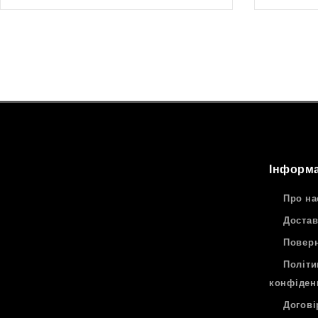
Інформа
Про на
Достав
Поверн
Політи
конфіден
Догові