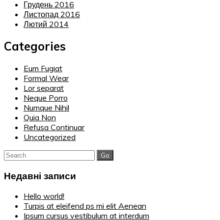
Грудень 2016
Листопад 2016
Лютий 2014
Categories
Eum Fugiat
Formal Wear
Lor separat
Neque Porro
Numque Nihil
Quia Non
Refusa Continuar
Uncategorized
Search
for:
Недавні записи
Hello world!
Turpis at eleifend ps mi elit Aenean
Ipsum cursus vestibulum at interdum