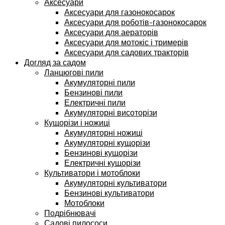
Аксесуари
Аксесуари для газонокосарок
Аксесуари для роботів-газонокосарок
Аксесуари для аераторів
Аксесуари для мотокіс і тримерів
Аксесуари для садових тракторів
Догляд за садом
Ланцюгові пили
Акумуляторні пили
Бензинові пили
Електричні пили
Акумуляторні висоторізи
Кущорізи і ножиці
Акумуляторні ножиці
Акумуляторні кущорізи
Бензинові кущорізи
Електричні кущорізи
Культиватори і мотоблоки
Акумуляторні культиватори
Бензинові культиватори
Мотоблоки
Подрібнювачі
Садові пилососи