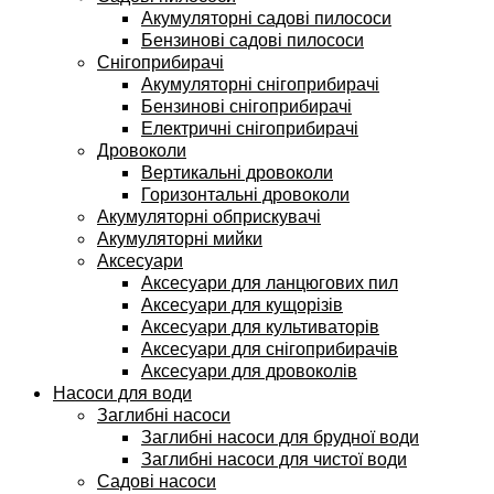
Акумуляторні садові пилососи
Бензинові садові пилососи
Снігоприбирачі
Акумуляторні снігоприбирачі
Бензинові снігоприбирачі
Електричні снігоприбирачі
Дровоколи
Вертикальні дровоколи
Горизонтальні дровоколи
Акумуляторні обприскувачі
Акумуляторні мийки
Аксесуари
Аксесуари для ланцюгових пил
Аксесуари для кущорізів
Аксесуари для культиваторів
Аксесуари для снігоприбирачів
Аксесуари для дровоколів
Насоси для води
Заглибні насоси
Заглибні насоси для брудної води
Заглибні насоси для чистої води
Садові насоси