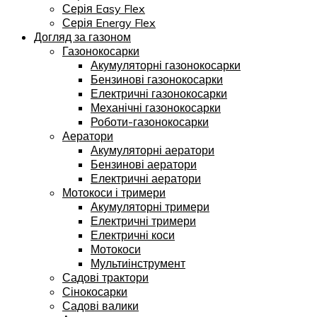
Серія Easy Flex
Серія Energy Flex
Догляд за газоном
Газонокосарки
Акумуляторні газонокосарки
Бензинові газонокосарки
Електричні газонокосарки
Механічні газонокосарки
Роботи-газонокосарки
Аератори
Акумуляторні аератори
Бензинові аератори
Електричні аератори
Мотокоси і тримери
Акумуляторні тримери
Електричні тримери
Електричні коси
Мотокоси
Мультиінструмент
Садові трактори
Сінокосарки
Садові валики