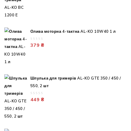
out
of
5
Олива моторна 4-тактна AL-KO 10W40 1 л
0
379
₴
out
of
5
Шпулька для тримерів AL-KO GTE 350 / 450 /
550, 2 шт
0
449
₴
out
of
5