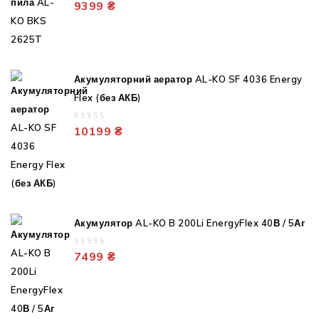
0
9399
₴
out
of
5
Акумуляторний аератор AL-KO SF 4036 Energy
Flex (без АКБ)
0
10199
₴
out
of
5
Акумулятор AL-KO B 200Li EnergyFlex 40В / 5Аг
0
7499
₴
out
of
5