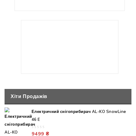
Немає в наявності
Травозбірник для аераторів AL-KO SF 4036
1299
₴
Хіти Продажів
Електричний снігоприбирач AL-KO SnowLine
46 E
0
9499
₴