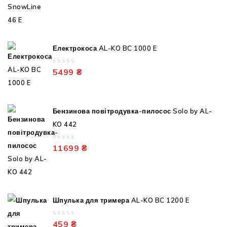
out
of
5
Електрокоса AL-KO BC 1000 E
0
5499
₴
out
of
5
Бензинова повітродувка-пилосос Solo by AL-
KO 442
0
11699
₴
out
of
5
Шпулька для тримера AL-KO BC 1200 E
0
459
₴