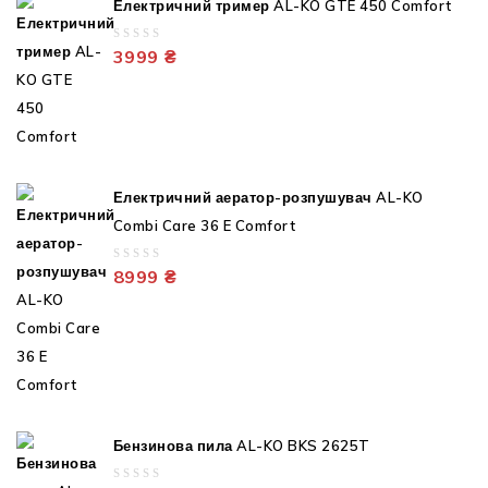
Електричний тример AL-KO GTE 450 Comfort
0
3999
₴
out
of
5
Електричний аератор-розпушувач AL-KO
Combi Care 36 E Comfort
0
8999
₴
out
of
5
Бензинова пила AL-KO BKS 2625T