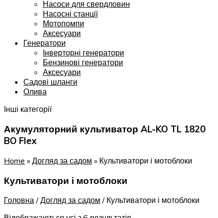
Насоси для свердловин
Насосні станції
Мотопомпи
Аксесуари
Генератори
Інверторні генератори
Бензинові генератори
Аксесуари
Садові шланги
Олива
Інші категорії
Акумуляторний культиватор AL-KO TL 1820
BO Flex
Home
»
Догляд за садом
»
Культиватори і мотоблоки
Культиватори і мотоблоки
Головна
/
Догляд за садом
/
Культиватори і мотоблоки
Відображаються усі з 6 результатів