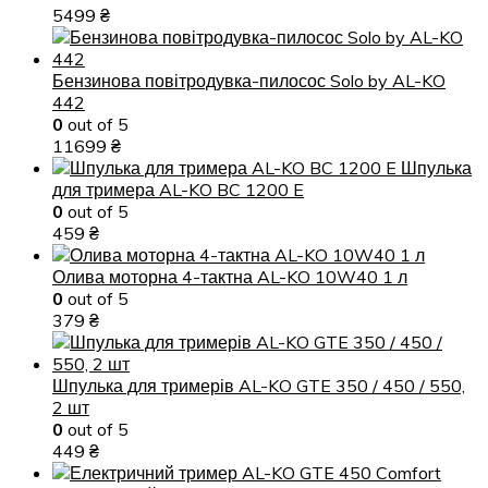
5499
₴
Бензинова повітродувка-пилосос Solo by AL-KO
442
0
out of 5
11699
₴
Шпулька
для тримера AL-KO BC 1200 E
0
out of 5
459
₴
Олива моторна 4-тактна AL-KO 10W40 1 л
0
out of 5
379
₴
Шпулька для тримерів AL-KO GTE 350 / 450 / 550,
2 шт
0
out of 5
449
₴