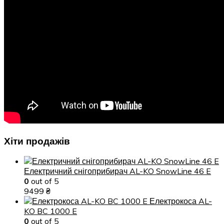
Хіти продажів
Електричний снігоприбирач AL-KO SnowLine 46 E
0
out of 5
9499
₴
Електрокоса AL-
KO BC 1000 E
0
out of 5