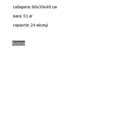
габарити: 66х39х48 см
вага: 51 кг
гарантія: 24 місяці
Купити