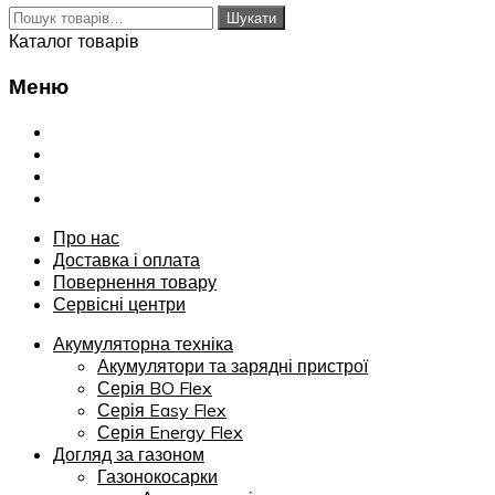
Шукати:
Шукати
Каталог товарів
Меню
Переглянути
Про нас
Доставка і оплата
Повернення товару
Сервісні центри
Про нас
Доставка і оплата
Повернення товару
Сервісні центри
Акумуляторна техніка
Акумулятори та зарядні пристрої
Серія BO Flex
Серія Easy Flex
Серія Energy Flex
Догляд за газоном
Газонокосарки