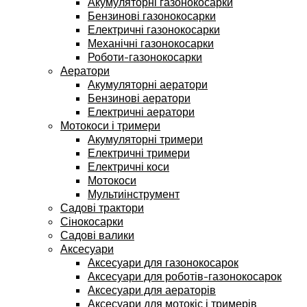
Акумуляторні газонокосарки
Бензинові газонокосарки
Електричні газонокосарки
Механічні газонокосарки
Роботи-газонокосарки
Аератори
Акумуляторні аератори
Бензинові аератори
Електричні аератори
Мотокоси і тримери
Акумуляторні тримери
Електричні тримери
Електричні коси
Мотокоси
Мультиінструмент
Садові трактори
Сінокосарки
Садові валики
Аксесуари
Аксесуари для газонокосарок
Аксесуари для роботів-газонокосарок
Аксесуари для аераторів
Аксесуари для мотокіс і тримерів