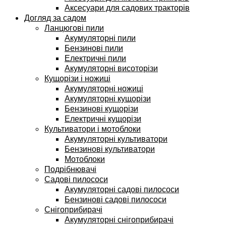
Аксесуари для садових тракторів
Догляд за садом
Ланцюгові пили
Акумуляторні пили
Бензинові пили
Електричні пили
Акумуляторні висоторізи
Кущорізи і ножиці
Акумуляторні ножиці
Акумуляторні кущорізи
Бензинові кущорізи
Електричні кущорізи
Культиватори і мотоблоки
Акумуляторні культиватори
Бензинові культиватори
Мотоблоки
Подрібнювачі
Садові пилососи
Акумуляторні садові пилососи
Бензинові садові пилососи
Снігоприбирачі
Акумуляторні снігоприбирачі