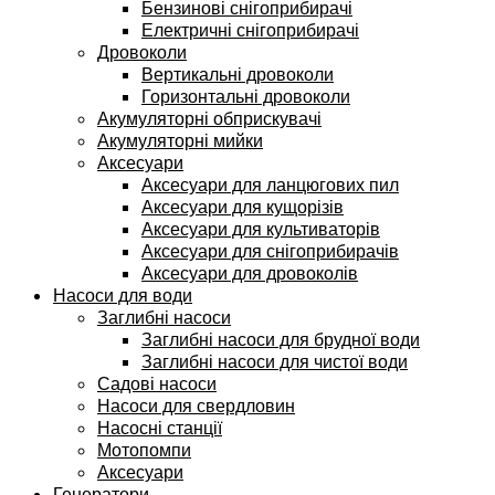
Бензинові снігоприбирачі
Електричні снігоприбирачі
Дровоколи
Вертикальні дровоколи
Горизонтальні дровоколи
Акумуляторні обприскувачі
Акумуляторні мийки
Аксесуари
Аксесуари для ланцюгових пил
Аксесуари для кущорізів
Аксесуари для культиваторів
Аксесуари для снігоприбирачів
Аксесуари для дровоколів
Насоси для води
Заглибні насоси
Заглибні насоси для брудної води
Заглибні насоси для чистої води
Садові насоси
Насоси для свердловин
Насосні станції
Мотопомпи
Аксесуари
Генератори