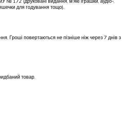
 № 172 (друковані видання, м’які іграшки, аудіо-,
ляшечки для годування тощо).
я. Гроші повертаються не пізніше ніж через 7 днів з
придбаний товар.