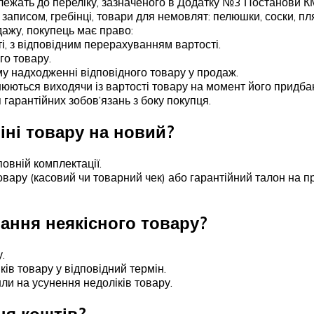
ежать до переліку, зазначеного в Додатку №3 Постанови КМУ
 записом, гребінці, товари для немовлят: пелюшки, соски, п
дажу, покупець має право:
і, з відповідним перерахуванням вартості.
го товару.
му надходженні відповідного товару у продаж.
ються виходячи із вартості товару на момент його придбанн
гарантійних зобов’язань з боку покупця.
іні товару на новий?
овній комплектації.
товару (касовий чи товарний чек) або гарантійний талон на 
бання неякісного товару?
.
ів товару у відповідний термін.
ли на усунення недоліків товару.
ня коштів?