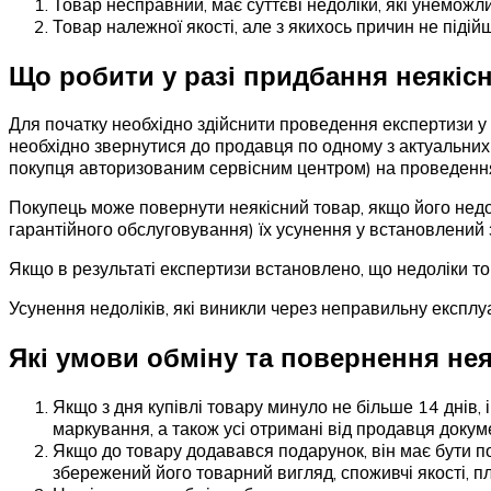
Товар несправний, має суттєві недоліки, які унемож
Товар належної якості, але з якихось причин не піді
Що робити у разі придбання неякіс
Для початку необхідно здійснити проведення експертизи у 
необхідно звернутися до продавця по одному з актуальних
покупця авторизованим сервісним центром) на проведення 
Покупець може повернути неякісний товар, якщо його недол
гарантійного обслуговування) їх усунення у встановлений
Якщо в результаті експертизи встановлено, що недоліки то
Усунення недоліків, які виникли через неправильну експлу
Які умови обміну та повернення нея
Якщо з дня купівлі товару минуло не більше 14 днів, і
маркування, а також усі отримані від продавця документ
Якщо до товару додавався подарунок, він має бути по
збережений його товарний вигляд, споживчі якості, пл