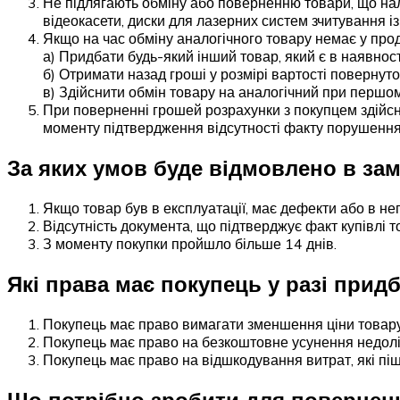
Не підлягають обміну або поверненню товари, що нал
відеокасети, диски для лазерних систем зчитування із
Якщо на час обміну аналогічного товару немає у про
а) Придбати будь-який інший товар, який є в наявност
б) Отримати назад гроші у розмірі вартості повернуто
в) Здійснити обмін товару на аналогічний при першо
При поверненні грошей розрахунки з покупцем здійсню
моменту підтвердження відсутності факту порушення 
За яких умов буде відмовлено в зам
Якщо товар був в експлуатації, має дефекти або в неп
Відсутність документа, що підтверджує факт купівлі 
З моменту покупки пройшло більше 14 днів.
Які права має покупець у разі прид
Покупець має право вимагати зменшення ціни товару
Покупець має право на безкоштовне усунення недолік
Покупець має право на відшкодування витрат, які піш
Що потрібно зробити для повернен