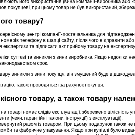
ливлюють його використання (вина компанії-виробника або к
йшов покупцеві, при цьому товар не був використаний, збереж
ного товару?
сервісному центрі компанії-постачальника для підтвердження
 номерів телефону в шапці сайту, після чого відправити аб
експертизи та підписати акт прийому товару на експертизу
іки суттєві та виникли з вини виробника. Якщо недоліки не
 законодавством срок.
вару виникли з вини покупця, він змушений буде відшкодува
атацію, також проводяться за рахунок покупця.
кісного товару, а також товару належ
 на товарі немає слідів експлуатації, збережено цілісність у
и (чеки, гарантійні талони, інструкції) з експлуатації).
вернутий разом із товаром. При цьому подарунок також не п
омби та фабричне упакування. Якщо при купівлі було видано 