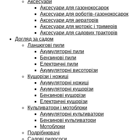
Аксесуари
Аксесуари для газонокосарок
Аксесуари для роботів-газонокосарок
Аксесуари для аераторів
Аксесуари для мотокіс і тримерів
Аксесуари для садових тракторів
Догляд за садом
Ланцюгові пили
Акумуляторні пили
Бензинові пили
Електричні пили
Акумуляторні висоторізи
Кущорізи і ножиці
Акумуляторні ножиці
Акумуляторні кущорізи
Бензинові кущорізи
Електричні кущорізи
Культиватори і мотоблоки
Акумуляторні культиватори
Бензинові культиватори
Мотоблоки
Подрібнювачі
Садові пилососи