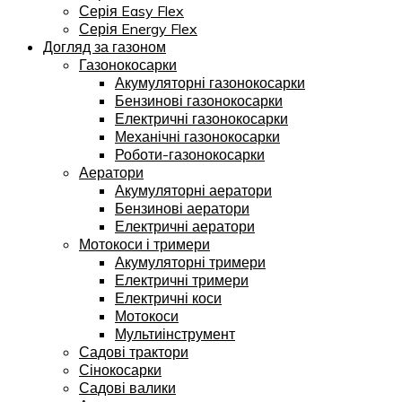
Серія Easy Flex
Серія Energy Flex
Догляд за газоном
Газонокосарки
Акумуляторні газонокосарки
Бензинові газонокосарки
Електричні газонокосарки
Механічні газонокосарки
Роботи-газонокосарки
Аератори
Акумуляторні аератори
Бензинові аератори
Електричні аератори
Мотокоси і тримери
Акумуляторні тримери
Електричні тримери
Електричні коси
Мотокоси
Мультиінструмент
Садові трактори
Сінокосарки
Садові валики