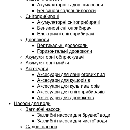
Акумуляторні садові пилососи
Бензинові садові пилососи
Снігоприбирачі
Акумуляторні снігоприбирачі
Бензинові снігоприбирачі
Електричні снігоприбирачі
Дровоколи
Вертикальні дровоколи
Горизонтальні дровоколи
Акумуляторні обприскувачі
Акумуляторні мийки
Аксесуари
Аксесуари для ланцюгових пил
Аксесуари для кущорізів
Аксесуари для культиваторів
Аксесуари для снігоприбирачів
Аксесуари для дровоколів
Насоси для води
Заглибні насоси
Заглибні насоси для брудної води
Заглибні насоси для чистої води
Садові насоси