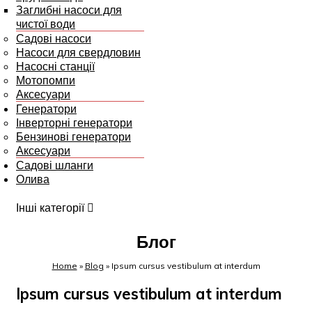
Заглибні насоси для
чистої води
Садові насоси
Насоси для свердловин
Насосні станції
Мотопомпи
Аксесуари
Генератори
Інверторні генератори
Бензинові генератори
Аксесуари
Садові шланги
Олива
Інші категорії
Блог
Home
»
Blog
»
Ipsum cursus vestibulum at interdum
Ipsum cursus vestibulum at interdum