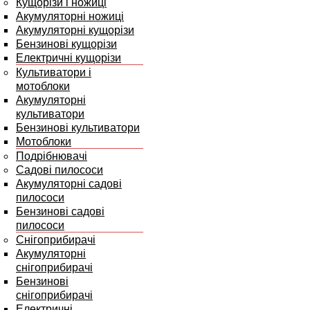
Кущорізи і ножиці
Акумуляторні ножиці
Акумуляторні кущорізи
Бензинові кущорізи
Електричні кущорізи
Культиватори і
мотоблоки
Акумуляторні
культиватори
Бензинові культиватори
Мотоблоки
Подрібнювачі
Садові пилососи
Акумуляторні садові
пилососи
Бензинові садові
пилососи
Снігоприбирачі
Акумуляторні
снігоприбирачі
Бензинові
снігоприбирачі
Електричні