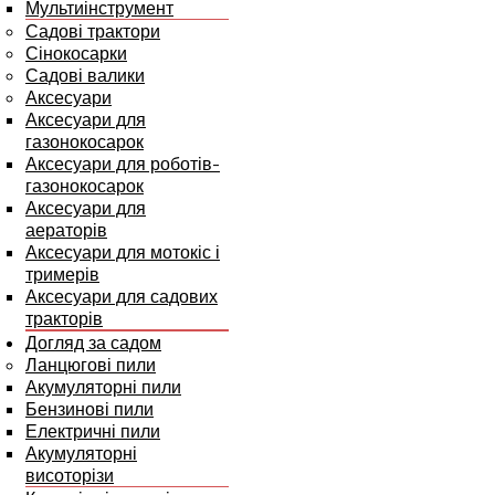
Мультиінструмент
Садові трактори
Сінокосарки
Садові валики
Аксесуари
Аксесуари для
газонокосарок
Аксесуари для роботів-
газонокосарок
Аксесуари для
аераторів
Аксесуари для мотокіс і
тримерів
Аксесуари для садових
тракторів
Догляд за садом
Ланцюгові пили
Акумуляторні пили
Бензинові пили
Електричні пили
Акумуляторні
висоторізи