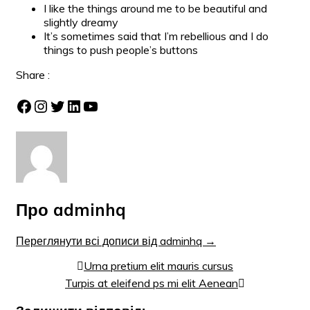
I like the things around me to be beautiful and
slightly dreamy
It’s sometimes said that I’m rebellious and I do
things to push people’s buttons
Share :
Facebook
Instagram
Twitter
LinkedIn
YouTube
Про adminhq
Переглянути всі дописи від adminhq
→
Post
Urna pretium elit mauris cursus
navigation
Turpis at eleifend ps mi elit Aenean