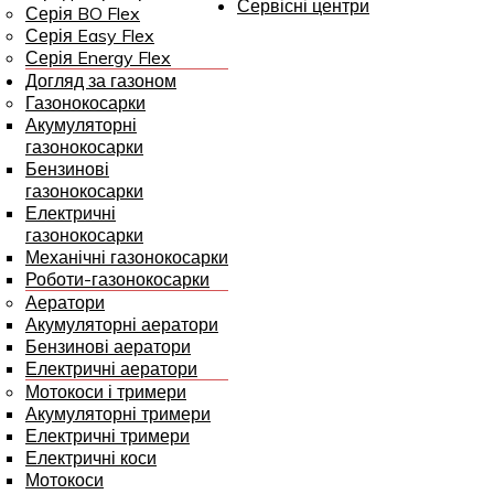
Сервісні центри
Серія BO Flex
Серія Easy Flex
Серія Energy Flex
Догляд за газоном
Газонокосарки
Акумуляторні
газонокосарки
Бензинові
газонокосарки
Електричні
газонокосарки
Механічні газонокосарки
Роботи-газонокосарки
Аератори
Акумуляторні аератори
Бензинові аератори
Електричні аератори
Мотокоси і тримери
Акумуляторні тримери
Електричні тримери
Електричні коси
Мотокоси