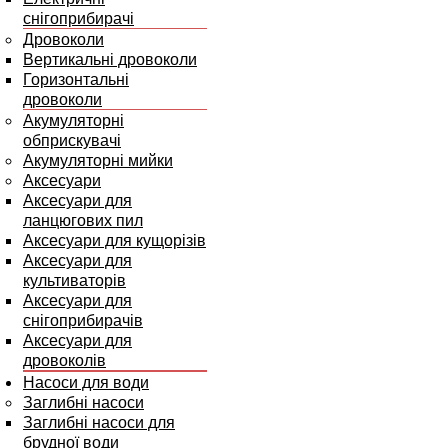
снігоприбирачі
Дровоколи
Вертикальні дровоколи
Горизонтальні
дровоколи
Акумуляторні
обприскувачі
Акумуляторні мийки
Аксесуари
Аксесуари для
ланцюгових пил
Аксесуари для кущорізів
Аксесуари для
культиваторів
Аксесуари для
снігоприбирачів
Аксесуари для
дровоколів
Насоси для води
Заглибні насоси
Заглибні насоси для
брудної води