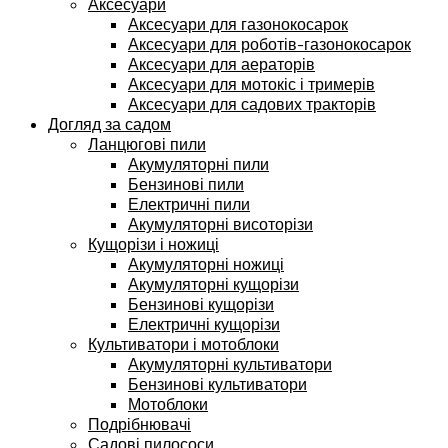
Аксесуари
Аксесуари для газонокосарок
Аксесуари для роботів-газонокосарок
Аксесуари для аераторів
Аксесуари для мотокіс і тримерів
Аксесуари для садових тракторів
Догляд за садом
Ланцюгові пили
Акумуляторні пили
Бензинові пили
Електричні пили
Акумуляторні висоторізи
Кущорізи і ножиці
Акумуляторні ножиці
Акумуляторні кущорізи
Бензинові кущорізи
Електричні кущорізи
Культиватори і мотоблоки
Акумуляторні культиватори
Бензинові культиватори
Мотоблоки
Подрібнювачі
Садові пилососи