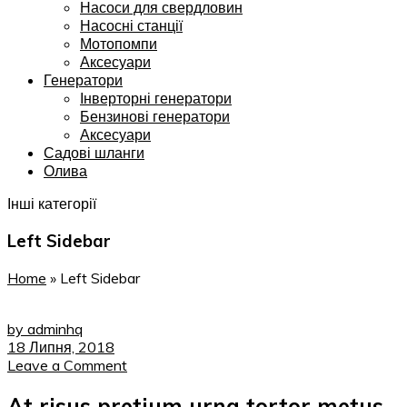
Насоси для свердловин
Насосні станції
Мотопомпи
Аксесуари
Генератори
Інверторні генератори
Бензинові генератори
Аксесуари
Садові шланги
Олива
Інші категорії
Left Sidebar
Home
»
Left Sidebar
by adminhq
18 Липня, 2018
Leave a Comment
At risus pretium urna tortor metus