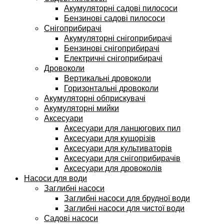
Акумуляторні садові пилососи
Бензинові садові пилососи
Снігоприбирачі
Акумуляторні снігоприбирачі
Бензинові снігоприбирачі
Електричні снігоприбирачі
Дровоколи
Вертикальні дровоколи
Горизонтальні дровоколи
Акумуляторні обприскувачі
Акумуляторні мийки
Аксесуари
Аксесуари для ланцюгових пил
Аксесуари для кущорізів
Аксесуари для культиваторів
Аксесуари для снігоприбирачів
Аксесуари для дровоколів
Насоси для води
Заглибні насоси
Заглибні насоси для брудної води
Заглибні насоси для чистої води
Садові насоси