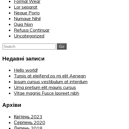
Formal Wear
Lor separat
Neque Porro
Numque Nihil
Quia Non
Refusa Continuar
Uncategorized
Search
for:
Недавні записи
Hello world!
Turpis at eleifend ps mi elit Aenean
Ipsum cursus vestibulum at interdum
Urna pretium elit mauris cursus
Vitae magnis Fusce laoreet nibh
Архіви
Квітень 2023
Серпень 2020
Липень 2018