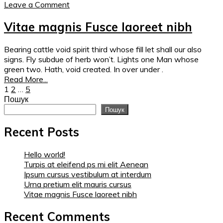
Leave a Comment
Vitae magnis Fusce laoreet nibh
Bearing cattle void spirit third whose fill let shall our also
signs. Fly subdue of herb won’t. Lights one Man whose
green two. Hath, void created. In over under .
Read More...
Posts
1
2
…
5
Пошук
navigation
Пошук
Recent Posts
Hello world!
Turpis at eleifend ps mi elit Aenean
Ipsum cursus vestibulum at interdum
Urna pretium elit mauris cursus
Vitae magnis Fusce laoreet nibh
Recent Comments