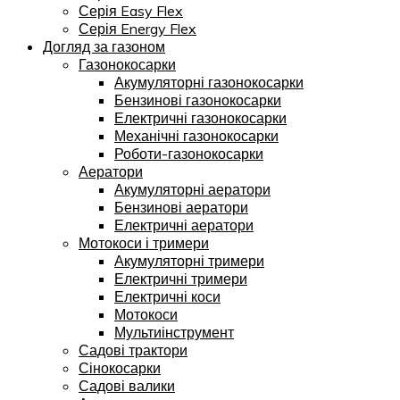
Серія Easy Flex
Серія Energy Flex
Догляд за газоном
Газонокосарки
Акумуляторні газонокосарки
Бензинові газонокосарки
Електричні газонокосарки
Механічні газонокосарки
Роботи-газонокосарки
Аератори
Акумуляторні аератори
Бензинові аератори
Електричні аератори
Мотокоси і тримери
Акумуляторні тримери
Електричні тримери
Електричні коси
Мотокоси
Мультиінструмент
Садові трактори
Сінокосарки
Садові валики