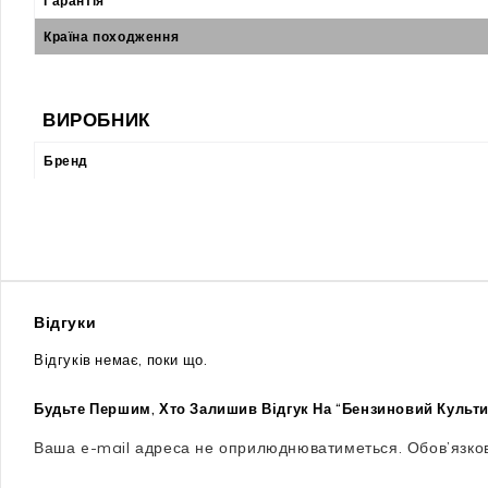
Гарантія
Країна походження
ВИРОБНИК
Бренд
Відгуки
Відгуків немає, поки що.
Будьте Першим, Хто Залишив Відгук На “Бензиновий Культ
Ваша e-mail адреса не оприлюднюватиметься.
Обов’язко