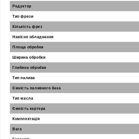
Редуктор
Тип фрези
Кількість фрез
Навісне обладнання
Площа обробки
Ширина обробки
Глибина обробки
Тип палива
Ємність паливного бака
Тип масла
Ємність картера
Комплектація
Вага