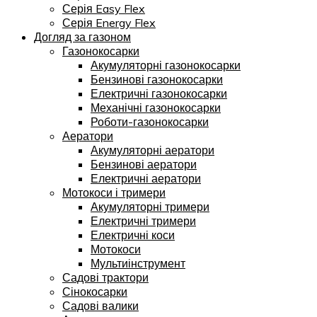
Серія Easy Flex
Серія Energy Flex
Догляд за газоном
Газонокосарки
Акумуляторні газонокосарки
Бензинові газонокосарки
Електричні газонокосарки
Механічні газонокосарки
Роботи-газонокосарки
Аератори
Акумуляторні аератори
Бензинові аератори
Електричні аератори
Мотокоси і тримери
Акумуляторні тримери
Електричні тримери
Електричні коси
Мотокоси
Мультиінструмент
Садові трактори
Сінокосарки
Садові валики