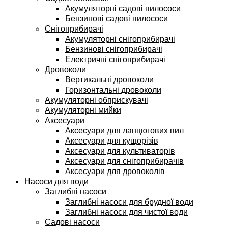
Акумуляторні садові пилососи
Бензинові садові пилососи
Снігоприбирачі
Акумуляторні снігоприбирачі
Бензинові снігоприбирачі
Електричні снігоприбирачі
Дровоколи
Вертикальні дровоколи
Горизонтальні дровоколи
Акумуляторні обприскувачі
Акумуляторні мийки
Аксесуари
Аксесуари для ланцюгових пил
Аксесуари для кущорізів
Аксесуари для культиваторів
Аксесуари для снігоприбирачів
Аксесуари для дровоколів
Насоси для води
Заглибні насоси
Заглибні насоси для брудної води
Заглибні насоси для чистої води
Садові насоси