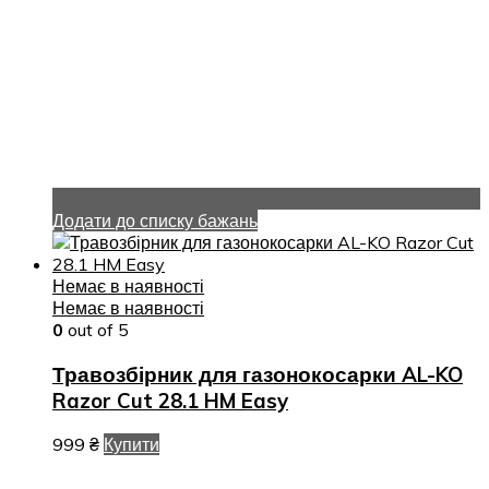
Додати до списку бажань
Немає в наявності
Немає в наявності
0
out of 5
Травозбірник для газонокосарки AL-KO
Razor Cut 28.1 HM Easy
999
₴
Купити