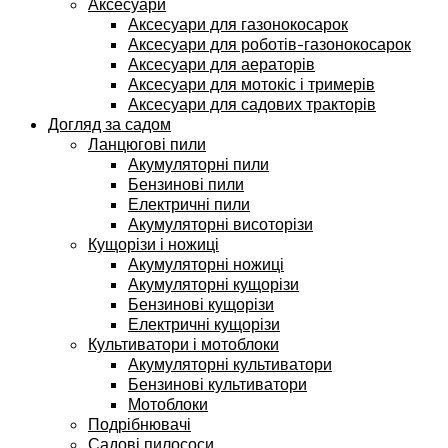
Аксесуари
Аксесуари для газонокосарок
Аксесуари для роботів-газонокосарок
Аксесуари для аераторів
Аксесуари для мотокіс і тримерів
Аксесуари для садових тракторів
Догляд за садом
Ланцюгові пили
Акумуляторні пили
Бензинові пили
Електричні пили
Акумуляторні висоторізи
Кущорізи і ножиці
Акумуляторні ножиці
Акумуляторні кущорізи
Бензинові кущорізи
Електричні кущорізи
Культиватори і мотоблоки
Акумуляторні культиватори
Бензинові культиватори
Мотоблоки
Подрібнювачі
Садові пилососи