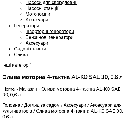
Насоси для свердловин
Насосні станції
Мотопомпи
Аксесуари
Генератори
Інверторні генератори
Бензинові генератори
Аксесуари
Садові шланги
Олива
Інші категорії
Олива моторна 4-тактна AL-KO SAE 30, 0,6 л
Home
»
Магазин
»
Олива моторна 4-тактна AL-KO SAE
30, 0,6 л
Головна
/
Догляд за садом
/
Аксесуари
/
Аксесуари для
культиваторів
/
Олива моторна 4-тактна AL-KO SAE 30,
0,6 л