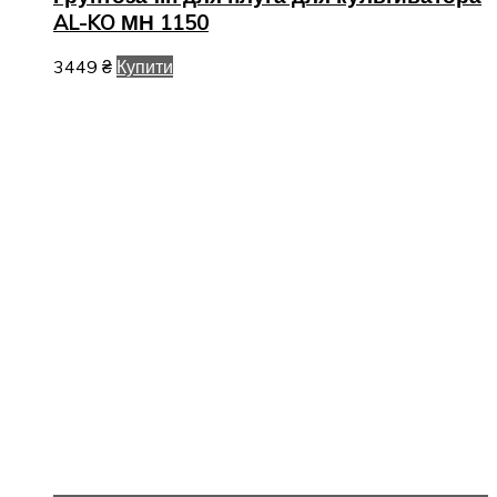
AL-KO МН 1150
3449
₴
Купити