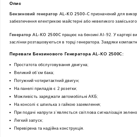
Опис
Бензиновий генератор AL-KO 2500-C
призначений для викор
забезпечення електрикою майстерні або невеликого заміського
Генератор AL-KO 2500C
працює на бензині АІ-92. У картері 
заслінки розташовуються в торці генератора. Завдяки компактн
Переваги Бензинового Генератора AL-KO 2500C:
Простатота обслуговування двигуна;
Великий об’єм бака;
Потужний чотиритактний двигун;
На панелі приладів є 2 розетки;
Можливість заряджати автомобільні АКБ;
На консолі є шпилька з гайкою заземлення;
При подачі напруги з’являється світлова сигналізація зелено
Легкий запуск;
Перевірена та надійна конструкція.