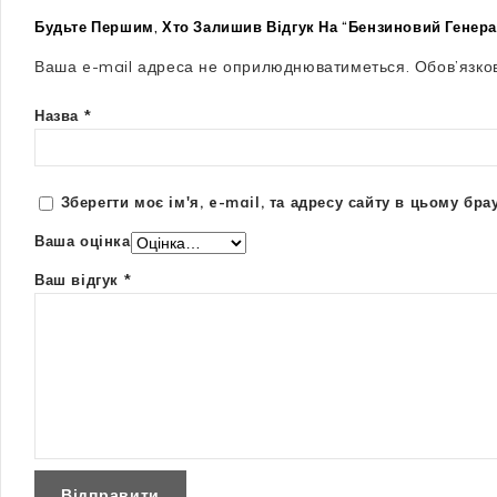
Будьте Першим, Хто Залишив Відгук На “Бензиновий Генера
Ваша e-mail адреса не оприлюднюватиметься.
Обов’язко
Назва
*
Зберегти моє ім'я, e-mail, та адресу сайту в цьому бр
Ваша оцінка
Ваш відгук
*