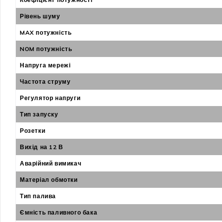
Рівень шуму
MAX потужність
NOM потужність
Напруга мережі
Частота струму
Регулятор напруги
Тип запуску
Розетки
Вихід на 12 В
Аварійний вимикач
Матеріал обмотки
Тип палива
Ємність паливного бака