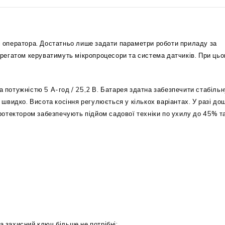
 оператора. Достатньо лише задати параметри роботи приладу за
регатом керуватимуть мікропроцесори та система датчиків. При ць
потужністю 5 А-год / 25,2 В. Батарея здатна забезпечити стабільн
швидко. Висота косіння регулюється у кількох варіантах. У разі до
ротектором забезпечують підйом садової техніки по ухилу до 45% т
 захисний ключ більше не потрібні;