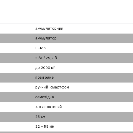
акумуляторний
акумулятор
Li-Ion
5 Аг / 25,2 В
до 2000 м²
повітряне
ручний
,
смартфон
самохідна
4-х лопатевий
23 см
22 – 55 мм