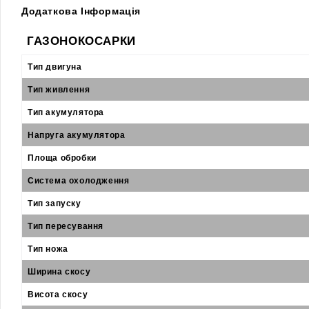
Додаткова Інформація
ГАЗОНОКОСАРКИ
Тип двигуна
Тип живлення
Тип акумулятора
Напруга акумулятора
Площа обробки
Система охолодження
Тип запуску
Тип пересування
Тип ножа
Ширина скосу
Висота скосу