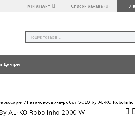
Мій акаунт
Список бажань
0
0
ні Центри
онокосарки
/
Газонокосарка-робот SOLO by AL-KO Robolinho
 By AL-KO Robolinho 2000 W
Шпулька для тримерів AL-KO GT 2000
(2 шт)