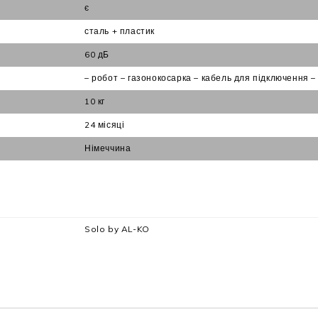
є
сталь + пластик
60 дБ
– робот – газонокосарка – кабель для підключення – 
10 кг
24 місяці
Німеччина
Solo by AL-KO