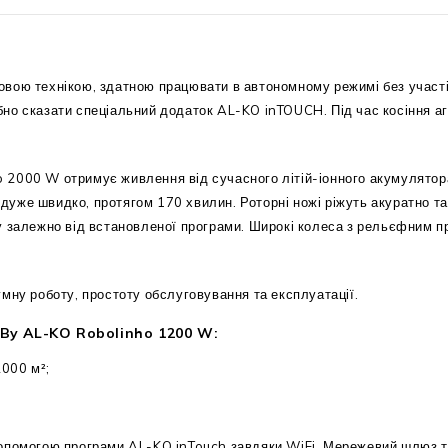
овою технікою, здатною працювати в автономному режимі без участі
но сказати спеціальний додаток AL-KO inTOUCH. Під час косіння аг
2000 W отримує живлення від сучасного літій-іонного акумулятора 
же швидко, протягом 170 хвилин. Роторні ножі ріжуть акуратно та 
у залежно від встановленої програми. Широкі колеса з рельєфним п
мну роботу, простоту обслуговування та експлуатації.
 By AL-KO Robolinho 1200 W:
000 м²;
 допомогою програми AL-KO inTouch завдяки WiFi. Мережевий шлюз та