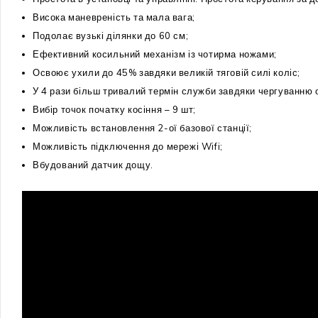
Висока маневреність та мала вага;
Подолає вузькі ділянки до 60 см;
Ефективний косильний механізм із чотирма ножами;
Освоює ухили до 45% завдяки великій тяговій силі коліс;
У 4 рази більш тривалий термін служби завдяки чергуванню о
Вибір точок початку косіння – 9 шт;
Можливість встановлення 2-ої базової станції;
Можливість підключення до мережі Wifi;
Вбудований датчик дощу.