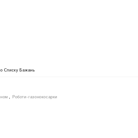
До Списку Бажань
оном
,
Роботи-газонокосарки