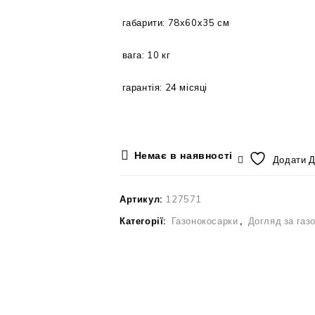
габарити: 78х60х35 см
вага: 10 кг
гарантія: 24 місяці
Немає в наявності
Додати 
Артикул:
127571
Категорії:
Газонокосарки
,
Догляд за газ