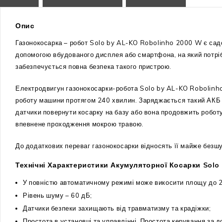
Опис
Газонокосарка – робот Solo by AL-KO Robolinho 2000 W є сад
допомогою вбудованого дисплея або смартфона, на який потріб
забезпечується повна безпека такого пристрою.
Електродвигун газонокосарки-робота Solo by AL-KO Robolinho 
роботу машини протягом 240 хвилин. Заряджається такий АКБ ду
датчики повернути косарку на базу або вона продовжить робот
впевнене проходження мокрою травою.
До додаткових переваг газонокосарки відносять її майже безшу
Технічні Характеристики Акумуляторної Косарки Solo
У повністю автоматичному режимі може викосити площу до 2
Рівень шуму – 60 дБ;
Датчики безпеки захищають від травматизму та крадіжки;
Простота в установці та управлінні. Простота керування за