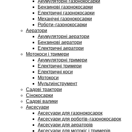
Акумуляторні газонокосарки
Бензинові газонокосарки
Електричні газонокосарки
Механічні газонокосарки
Роботи-газонокосарки
Аератори
Акумуляторні аератори
Бензинові аератори
Електричні аератори
Мотокоси і тримери
Акумуляторні тримери
Електричні тримери
Електричні коси
Мотокоси
Мультиінструмент
Садові трактори
Сінокосарки
Садові валики
Аксесуари
Аксесуари для газонокосарок
Аксесуари для роботів-газонокосарок
Аксесуари для аераторів
Аксесуари для мотокіс і тримерів