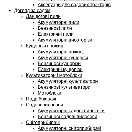
Аксесуари для садових тракторів
Догляд за садом
Ланцюгові пили
Акумуляторні пили
Бензинові пили
Електричні пили
Акумуляторні висоторізи
Кущорізи і ножиці
Акумуляторні ножиці
Акумуляторні кущорізи
Бензинові кущорізи
Електричні кущорізи
Культиватори і мотоблоки
Акумуляторні культиватори
Бензинові культиватори
Мотоблоки
Подрібнювачі
Садові пилососи
Акумуляторні садові пилососи
Бензинові садові пилососи
Снігоприбирачі
Акумуляторні снігоприбирачі