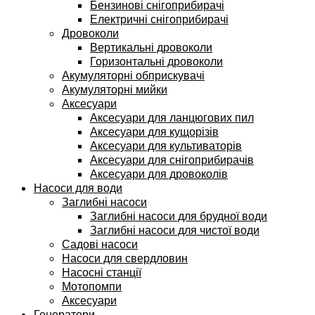
Бензинові снігоприбирачі
Електричні снігоприбирачі
Дровоколи
Вертикальні дровоколи
Горизонтальні дровоколи
Акумуляторні обприскувачі
Акумуляторні мийки
Аксесуари
Аксесуари для ланцюгових пил
Аксесуари для кущорізів
Аксесуари для культиваторів
Аксесуари для снігоприбирачів
Аксесуари для дровоколів
Насоси для води
Заглибні насоси
Заглибні насоси для брудної води
Заглибні насоси для чистої води
Садові насоси
Насоси для свердловин
Насосні станції
Мотопомпи
Аксесуари
Генератори