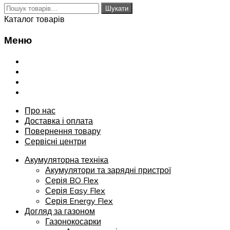
Шукати:
Шукати
Каталог товарів
Меню
Переглянути
Про нас
Доставка і оплата
Повернення товару
Сервісні центри
Про нас
Доставка і оплата
Повернення товару
Сервісні центри
Акумуляторна техніка
Акумулятори та зарядні пристрої
Серія BO Flex
Серія Easy Flex
Серія Energy Flex
Догляд за газоном
Газонокосарки