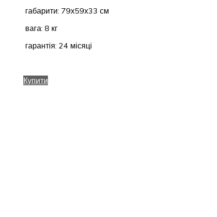
габарити: 79х59х33 см
вага: 8 кг
гарантія: 24 місяці
Купити