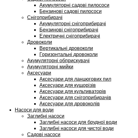
Акумуляторні садові пилососи
Бензинові садові пилососи
Снігоприбирачі
Акумуляторні снігоприбирачі
Бензинові снігоприбирачі
Електричні снігоприбирачі
Дровоколи
Вертикальні дровоколи
Горизонтальні дровоколи
Акумуляторні обприскувачі
Акумуляторні мийки
Аксесуари
Аксесуари для ланцюгових пил
Аксесуари для кущорізів
Аксесуари для культиваторів
Аксесуари для снігоприбирачів
Аксесуари для дровоколів
Насоси для води
Заглибні насоси
Заглибні насоси для брудної води
Заглибні насоси для чистої води
Садові насоси