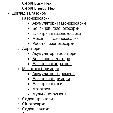
Серія Easy Flex
Серія Energy Flex
Догляд за газоном
Газонокосарки
Акумуляторні газонокосарки
Бензинові газонокосарки
Електричні газонокосарки
Механічні газонокосарки
Роботи-газонокосарки
Аератори
Акумуляторні аератори
Бензинові аератори
Електричні аератори
Мотокоси і тримери
Акумуляторні тримери
Електричні тримери
Електричні коси
Мотокоси
Мультиінструмент
Садові трактори
Сінокосарки
Садові валики