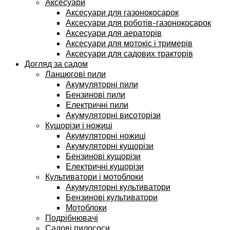
Аксесуари
Аксесуари для газонокосарок
Аксесуари для роботів-газонокосарок
Аксесуари для аераторів
Аксесуари для мотокіс і тримерів
Аксесуари для садових тракторів
Догляд за садом
Ланцюгові пили
Акумуляторні пили
Бензинові пили
Електричні пили
Акумуляторні висоторізи
Кущорізи і ножиці
Акумуляторні ножиці
Акумуляторні кущорізи
Бензинові кущорізи
Електричні кущорізи
Культиватори і мотоблоки
Акумуляторні культиватори
Бензинові культиватори
Мотоблоки
Подрібнювачі
Садові пилососи