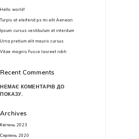
Бензинова га
Hello world!
KO 4.60 SP-S 
Turpis at eleifend ps mi elit Aenean
20499
₴
Ipsum cursus vestibulum at interdum
тип двигуна: 
Urna pretium elit mauris cursus
потужність дви
Vitae magnis Fusce laoreet nibh
к.с.
ширина скосу:
Recent Comments
висота скосу:
НЕМАЄ КОМЕНТАРІВ ДО
ПОКАЗУ.
режими скосу: 
мульчування
Archives
тип приводу: 
Квітень 2023
габарити: 87x
Серпень 2020